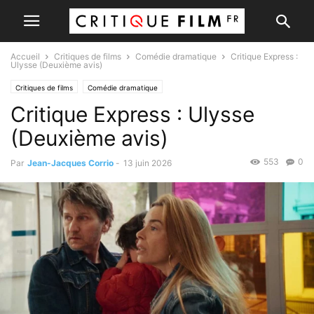
Accueil
Critiques de films
Comédie dramatique
Critique Express :
Ulysse (Deuxième avis)
Critiques de films
Comédie dramatique
Critique Express : Ulysse
(Deuxième avis)
553
0
Par
Jean-Jacques Corrio
-
13 juin 2026