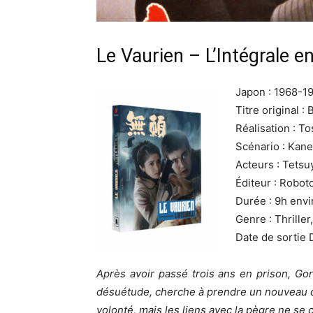
Le Vaurien – L’Intégrale en
Japon : 1968-1
Titre original :
Réalisation : T
Scénario : Kane
Acteurs : Tets
Éditeur : Robot
Durée : 9h envi
Genre : Thriller
Date de sortie 
Après avoir passé trois ans en prison, G
désuétude, cherche à prendre un nouveau dé
volonté, mais les liens avec la pègre ne se