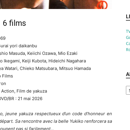
L
 6 films
TV
G
969
Ca
 Burai yori daikanbu
Ro
oshio Masuda, Keiichi Ozawa, Mio Ezaki
o Ikegami, Keiji Kubota, Hideichi Nagahara
uya Watari, Chieko Matsubara, Mitsuo Hamada
A
o Films
ron
Ar
, Action, Film de yakuza
DVD/BR : 21 mai 2026
oro, jeune yakuza respectueux d’un code d’honneur en
part. Sa rencontre avec la belle Yukiko renforcera sa
 coupent pas si facilement…