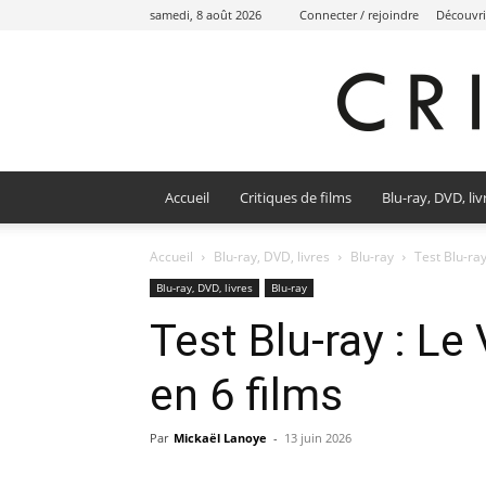
samedi, 8 août 2026
Connecter / rejoindre
Découvri
Accueil
Critiques de films
Blu-ray, DVD, liv
Accueil
Blu-ray, DVD, livres
Blu-ray
Test Blu-ray
Blu-ray, DVD, livres
Blu-ray
Test Blu-ray : Le 
en 6 films
Par
Mickaël Lanoye
-
13 juin 2026