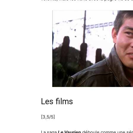
Les films
[3,5/5]
La saga
Le Vaurien
déboule comme une série 