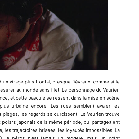
d un virage plus frontal, presque fiévreux, comme si le
mesurer au monde sans filet. Le personnage du Vaurien
ence, et cette bascule se ressent dans la mise en scène
 plus urbaine encore. Les rues semblent avaler les
 pièges, les regards se durcissent. Le Vaurien trouve
s polars japonais de la même période, qui partageaient
 les trajectoires brisées, les loyautés impossibles. La
 où le héros n’est jamais un modèle, mais un point