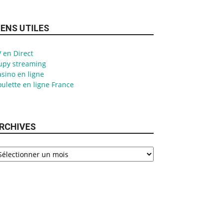
IENS UTILES
 en Direct
upy streaming
sino en ligne
ulette en ligne France
RCHIVES
chives