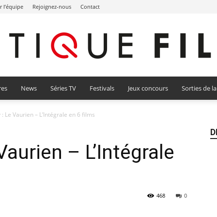
r l’équipe
Rejoignez-nous
Contact
res
News
Séries TV
Festivals
Jeux concours
Sorties de l
Critique
 : Le Vaurien – L’Intégrale en 6 films
D
Vaurien – L’Intégrale
Film
468
0