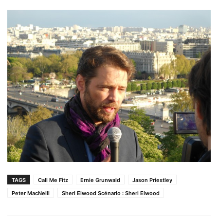
TAGS
Call Me Fitz
Ernie Grunwald
Jason Priestley
Peter MacNeill
Sheri Elwood Scénario : Sheri Elwood