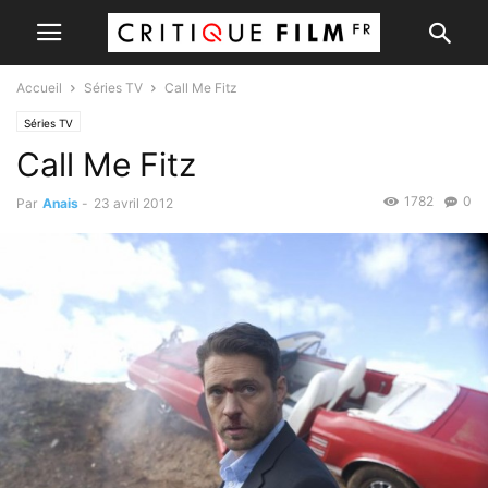
Accueil
Séries TV
Call Me Fitz
Séries TV
Call Me Fitz
1782
0
Par
Anais
-
23 avril 2012