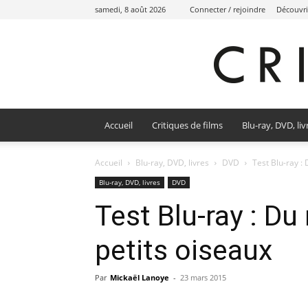
samedi, 8 août 2026
Connecter / rejoindre
Découvri
Accueil
Critiques de films
Blu-ray, DVD, liv
Accueil
Blu-ray, DVD, livres
DVD
Test Blu-ray :
Blu-ray, DVD, livres
DVD
Test Blu-ray : D
petits oiseaux
Par
Mickaël Lanoye
-
23 mars 2015