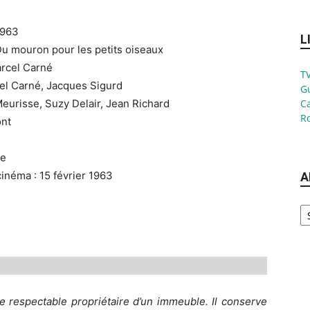
 1963
L
: Du mouron pour les petits oiseaux
arcel Carné
TV
el Carné, Jacques Sigurd
G
Meurisse, Suzy Delair, Jean Richard
Ca
Ro
ont
ie
cinéma : 15 février 1963
A
Ar
e respectable propriétaire d’un immeuble. Il conserve