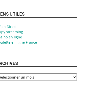
IENS UTILES
 en Direct
upy streaming
sino en ligne
ulette en ligne France
RCHIVES
chives