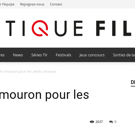
r l’équipe
Rejoignez-nous
Contact
res
News
Séries TV
Festivals
Jeux concours
Sorties de l
Critique
 Du mouron pour les petits oiseaux
D
u mouron pour les
Film
2637
0