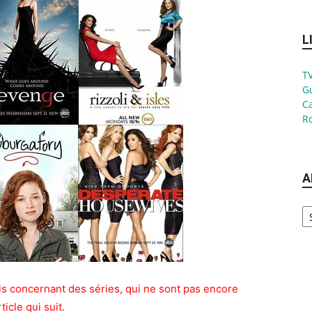
L
TV
G
Ca
Ro
A
Ar
ails concernant des séries, qui ne sont pas encore
icle qui suit.