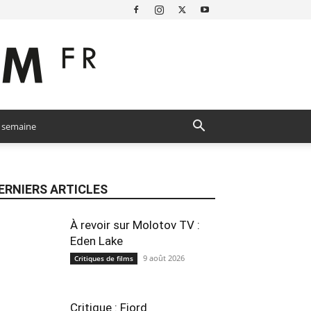
a semaine
ERNIERS ARTICLES
À revoir sur Molotov TV :
Eden Lake
9 août 2026
Critiques de films
Critique : Fjord