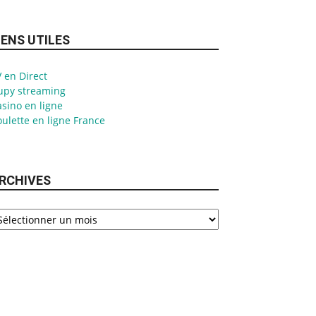
IENS UTILES
 en Direct
upy streaming
sino en ligne
ulette en ligne France
RCHIVES
chives