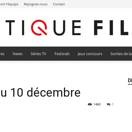
rir l’équipe
Rejoignez-nous
Contact
res
News
Séries TV
Festivals
Jeux concours
Sorties de l
Critique
D
 au 10 décembre
Film
1460
1