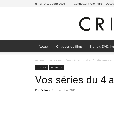
dimanche, 9 août 2026
Connecter / rejoindre
Découv
Accueil
Critiques de films
Blu-ray, DVD, liv
Accueil
À la une
Vos séries du 4 au 10 décembre
À la une
Séries TV
Vos séries du 4
Par
Erika
-
11 décembre 2011