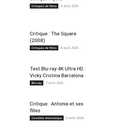
8 août 2026
Critiques de films
Critique : The Square
(2008)
8 août 2026
Critiques de films
Test Blu-ray 4K Ultra HD :
Vicky Cristina Barcelona
7 août 2026
Blu-ray
Critique : Antonia et ses
filles
6 août 2026
Comédie dramatique