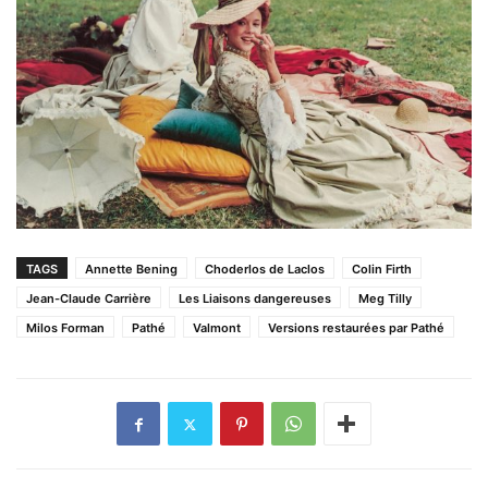
TAGS
Annette Bening
Choderlos de Laclos
Colin Firth
Jean-Claude Carrière
Les Liaisons dangereuses
Meg Tilly
Milos Forman
Pathé
Valmont
Versions restaurées par Pathé