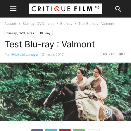
Accueil
Blu-ray, DVD, livres
Blu-ray
Test Blu-ray : Valmont
Blu-ray, DVD, livres
Blu-ray
Test Blu-ray : Valmont
2168
0
Par
Mickaël Lanoye
-
31 mars 2017