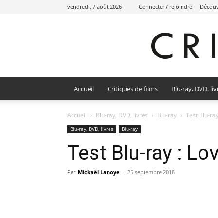
vendredi, 7 août 2026
Connecter / rejoindre
Découvr
Accueil
Critiques de films
Blu-ray, DVD, liv
Accueil
Blu-ray, DVD, livres
Blu-ray
Test Blu-ray
Blu-ray, DVD, livres
Blu-ray
Test Blu-ray : Lo
Par
Mickaël Lanoye
-
25 septembre 2018