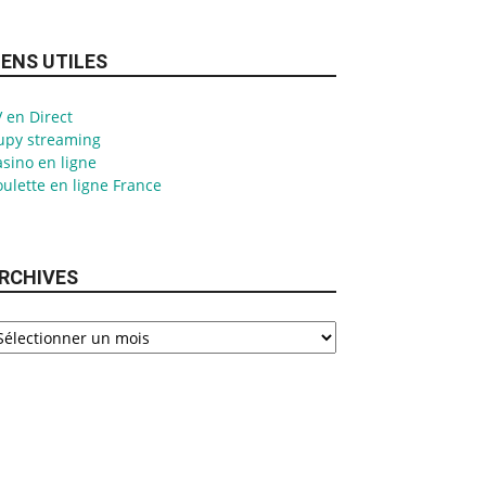
IENS UTILES
 en Direct
upy streaming
sino en ligne
ulette en ligne France
RCHIVES
chives