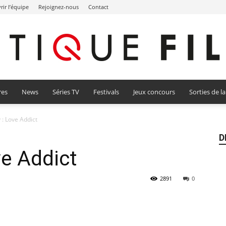
ir l’équipe
Rejoignez-nous
Contact
res
News
Séries TV
Festivals
Jeux concours
Sorties de l
Critique
 : Love Addict
D
ve Addict
Film
2891
0