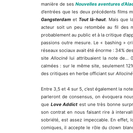
manière de ses
Nouvelles aventures d’Ala
d’entrées que les deux précédents films m
Gangsterdam
et
Tout là-haut
. Mais que l
acteur soit un peu retombée au fil des 
probablement au public et à la critique d’ap
passions outre mesure. Le « bashing » crit
réseaux sociaux avait été énorme : 34% des 
site
Allociné
lui attribuaient la note de… 0
calmées : sur le même site, seulement 12
des critiques en herbe officiant sur
Allociné
Entre 3,5 et 4 sur 5, c’est également la note 
parleront de consensus, on évoquera nous
que
Love Addict
est une très bonne surpri
son contrat en nous faisant rire à interval
sobriété, est assez impeccable. En effet, l
comiques, il accepte le rôle du clown blan