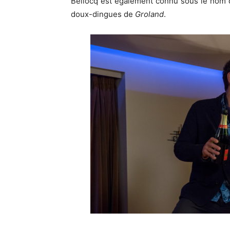
Bellocq est également connu sous le nom de 
doux-dingues de
Groland
.