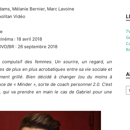
dams, Mélanie Bernier, Marc Lavoine
L
politan Vidéo
TV
ie
G
inéma : 18 avril 2018
Ca
 DVD/BR : 26 septembre 2018
Ro
x compulsif des femmes. Un sourire, un regard, un
s de plus en plus acrobatiques entre sa vie sociale et
A
lement grillé. Bien décidé à changer (ou du moins à
nce de « Minder », sorte de coach personnel 2.0. C’est
Ar
, qui va prendre en main le cas de Gabriel pour une