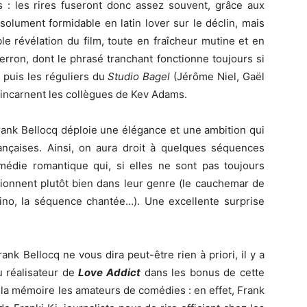
 : les rires fuseront donc assez souvent, grâce aux
lument formidable en latin lover sur le déclin, mais
le révélation du film, toute en fraîcheur mutine et en
erron, dont le phrasé tranchant fonctionne toujours si
t puis les réguliers du
Studio Bagel
(Jérôme Niel, Gaël
 incarnent les collègues de Kev Adams.
 Frank Bellocq déploie une élégance et une ambition qui
nçaises. Ainsi, on aura droit à quelques séquences
médie romantique qui, si elles ne sont pas toujours
ctionnent plutôt bien dans leur genre (le cauchemar de
o, la séquence chantée…). Une excellente surprise
nk Bellocq ne vous dira peut-être rien à priori, il y a
u réalisateur de
Love Addict
dans les bonus de cette
t la mémoire les amateurs de comédies : en effet, Frank