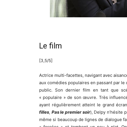
Le film
[3,5/5]
Actrice multi-facettes, navigant avec aisa
aux comédies populaires en passant par le c
public. Son dernier film en tant que scé
« populaire » de son œuvre. Très influenc
ayant régulièrement atteint le grand écra
filles
,
Pas le premier soir
), Delpy n’hésite 
même si beaucoup de lignes de dialogue f
« forcées » et tombent un peu à plat. On 