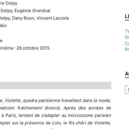
lie Delpy
e Delpy, Eugénie Grandval
L
 Delpy, Dany Boon, Vincent Lacoste
idéo
TV
G
ie
Ca
cinéma : 28 octobre 2015
Ro
A
Ar
e, Violette, quadra parisienne travaillant dans la mode,
aticien fraîchement divorcé. Après des années de
int à Paris, tentant de s’adapter au microcosme parisien
pter sur la présence de Lolo, le fils chéri de Violette,