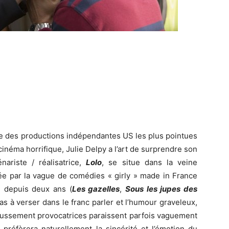
nce des productions indépendantes US les plus pointues
inéma horrifique, Julie Delpy a l’art de surprendre son
nariste / réalisatrice,
Lolo
, se situe dans la veine
ée par la vague de comédies « girly » made in France
n depuis deux ans (
Les gazelles
,
Sous les jupes des
pas à verser dans le franc parler et l’humour graveleux,
aussement provocatrices paraissent parfois vaguement
préfèrera naturellement la sincérité et l’émotion du