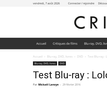
vendredi, 7 août 2026
Connecter / rejoindre
Découvr
Accueil
Critiques de films
Blu-ray, DVD, liv
Accueil
Blu-ray, DVD, livres
DVD
Test Blu-ray : 
Blu-ray, DVD, livres
DVD
Test Blu-ray : Lol
Par
Mickaël Lanoye
-
29 février 2016