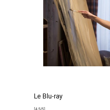
Le Blu-ray
[4,5/5]