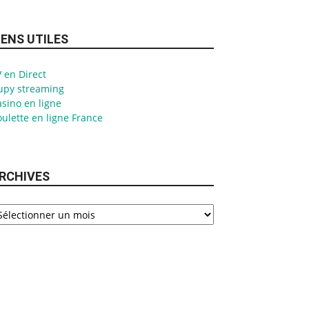
IENS UTILES
 en Direct
upy streaming
sino en ligne
ulette en ligne France
RCHIVES
chives