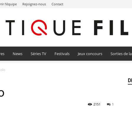
ir l’équipe
Rejoignez-nous
Contact
res
News
Séries TV
Festivals
Jeux concours
Sorties de l
Critique
Lolo
D
o
Film
2151
1