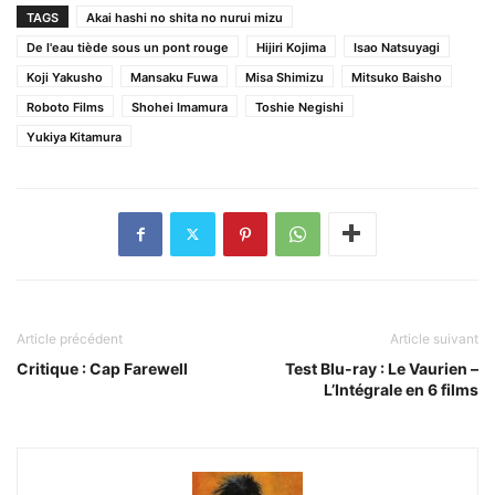
TAGS
Akai hashi no shita no nurui mizu
De l'eau tiède sous un pont rouge
Hijiri Kojima
Isao Natsuyagi
Koji Yakusho
Mansaku Fuwa
Misa Shimizu
Mitsuko Baisho
Roboto Films
Shohei Imamura
Toshie Negishi
Yukiya Kitamura
Article précédent
Article suivant
Critique : Cap Farewell
Test Blu-ray : Le Vaurien –
L’Intégrale en 6 films