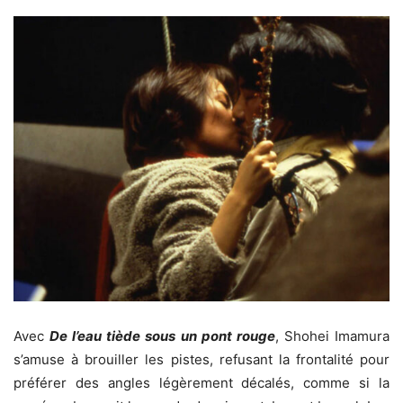
Avec
De l’eau tiède sous un pont rouge
, Shohei Imamura
s’amuse à brouiller les pistes, refusant la frontalité pour
préférer des angles légèrement décalés, comme si la