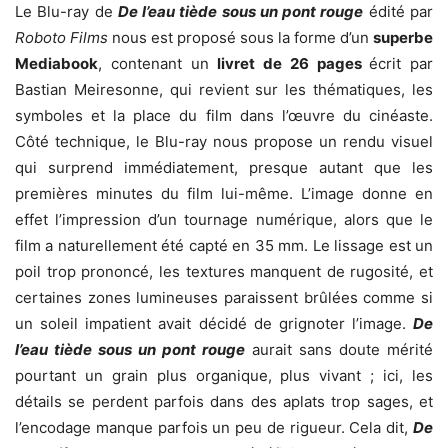
Le Blu-ray de
De l
’
eau ti
è
de sous un pont rouge
édité par
Roboto Films
nous est proposé sous la forme d’un
superbe
Mediabook
, contenant un
livret de 26 pages
écrit par
Bastian Meiresonne, qui revient sur les thématiques, les
symboles et la place du film dans l’œuvre du cinéaste.
Côté technique, le Blu-ray nous propose un rendu visuel
qui surprend immédiatement, presque autant que les
premières minutes du film lui-même. L’image donne en
effet l’impression d’un tournage numérique, alors que le
film a naturellement été capté en 35 mm. Le lissage est un
poil trop prononcé, les textures manquent de rugosité, et
certaines zones lumineuses paraissent brûlées comme si
un soleil impatient avait décidé de grignoter l’image.
De
l
’
eau ti
è
de sous un pont rouge
aurait sans doute mérité
pourtant un grain plus organique, plus vivant ; ici, les
détails se perdent parfois dans des aplats trop sages, et
l’encodage manque parfois un peu de rigueur. Cela dit,
De