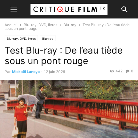
Accueil
Blu-ray, DVD, livres
Blu-ray
Test Blu-ray : De l’eau tiède
sous un pont rouge
Blu-ray, DVD, livres
Blu-ray
Test Blu-ray : De l’eau tiède
sous un pont rouge
442
0
Par
Mickaël Lanoye
-
12 juin 2026