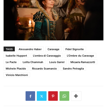
TAGS
Alessandro Haber
Caravage
Fidel Signorile
Isabelle Huppert
L'ombra di Caravaggio
L'Ombre du Caravage
Le Pacte
Lolita Chammah
Louis Garrel
Micaela Ramazzotti
Michele Placido
Riccardo Scamarcio
Sandro Petraglia
Vinicio Marchioni