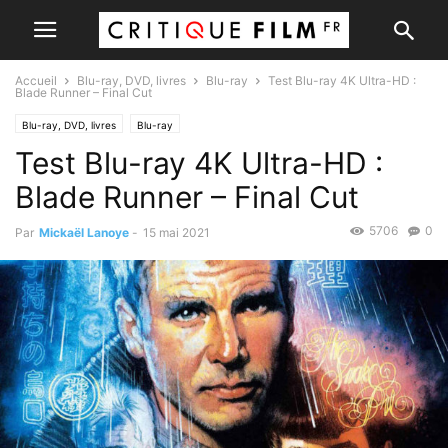
Accueil
Blu-ray, DVD, livres
Blu-ray
Test Blu-ray 4K Ultra-HD :
Blade Runner – Final Cut
Blu-ray, DVD, livres
Blu-ray
Test Blu-ray 4K Ultra-HD :
Blade Runner – Final Cut
5706
0
Par
Mickaël Lanoye
-
15 mai 2021