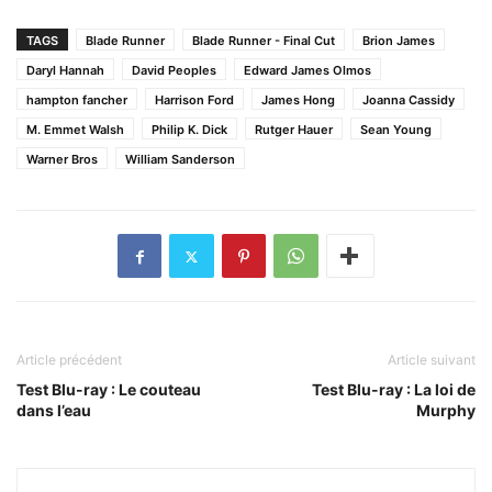
TAGS
Blade Runner
Blade Runner - Final Cut
Brion James
Daryl Hannah
David Peoples
Edward James Olmos
hampton fancher
Harrison Ford
James Hong
Joanna Cassidy
M. Emmet Walsh
Philip K. Dick
Rutger Hauer
Sean Young
Warner Bros
William Sanderson
Article précédent
Article suivant
Test Blu-ray : Le couteau
Test Blu-ray : La loi de
dans l’eau
Murphy