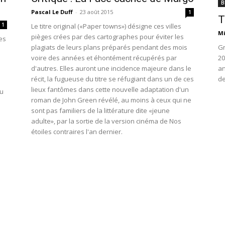
B
Pascal Le Duff
-
23 août 2015
1
T
1
Le titre original («Paper towns») désigne ces villes
Mi
pièges crées par des cartographes pour éviter les
es
Gr
plagiats de leurs plans préparés pendant des mois
20
voire des années et éhontément récupérés par
an
d'autres. Elles auront une incidence majeure dans le
de
récit, la fugueuse du titre se réfugiant dans un de ces
lieux fantômes dans cette nouvelle adaptation d'un
au
roman de John Green révélé, au moins à ceux qui ne
sont pas familiers de la littérature dite «jeune
adulte», par la sortie de la version cinéma de Nos
étoiles contraires l'an dernier.