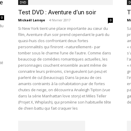
e
DVD
D
Test DVD : Aventure d’un soir
T
0
Mickaël Lanoye
-
4 février 2017
Mi
0
 du
Si New York tient une place importante au cœur du
Sa
film, Aventure d’un soir prend cependant le parti du
pr
quasi-huis clos confrontant deux fortes
am
personnalités qui finiront –naturellement– par
« 
tomber sous le charme l’une de l’autre. Comme dans
s'
beaucoup de comédies romantiques actuelles, les
l'
té
personnages couchent ensemble avant même de
« 
connaitre leurs prénoms, s’engueulent (un peu) et
gr
parlent de cul (beaucoup). Dans la peau de ces
l'
amants contraints à la cohabitation par de fortes
en
chutes de neige, on découvrira Analeigh Tipton (vue
pa
dans la série Manhattan love story) et Miles Teller
ga
(Projet X, Whiplash), qui promène son habituelle tête
de
de chien battu qui fait craquer les