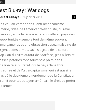
VD
est Blu-ray : War dogs
ckaël Lanoye
-
24 janvier 2017
0
ns vouloir verser dans l'anti-américanisme
imaire, l'idée de l'American Way of Life, du rêve
éricain, et de la réussite personnelle au pays des
opportunités » semble tout de même souvent
amalgamer avec une obsession assez malsaine de
argent et des armes. Qu'il s'agisse de la culture
rap » ou du culte autour de Scarface, gros billets et
osses pétoires font souvent la paire dans
imaginaire aux États-Unis, le pays de la libre
treprise et de l'ultra-capitalisme, qui est aussi le
ys où le deuxième amendement de la Constitution
rantit pour tout citoyen américain le droit de porter
s armes.