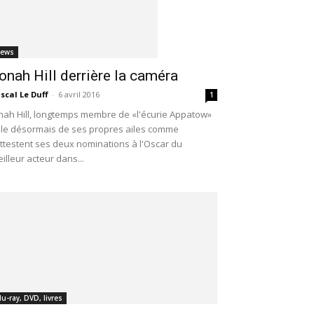
ews
onah Hill derrière la caméra
scal Le Duff
-
6 avril 2016
1
nah Hill, longtemps membre de «l'écurie Appatow»
le désormais de ses propres ailes comme
attestent ses deux nominations à l'Oscar du
illeur acteur dans...
lu-ray, DVD, livres