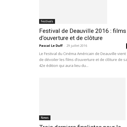
Festivals
Festival de Deauville 2016 : films
d’ouverture et de clôture
Pascal Le Duff
-
29 juillet 2016
Le Festival du Cinéma Américain de Deauville vient
de dévoiler les films d’ouverture et de clôture de s
42e édition qui aura lieu du...
News