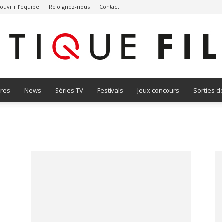
ouvrir l’équipe
Rejoignez-nous
Contact
vres
News
Séries TV
Festivals
Jeux concours
Sorties d
Critique
Film