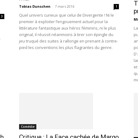
T
Tobias Dunschen
-
7 mars 2016
1
p
Quel univers curieux que celui de Divergente ! Ni le
3
Mi
premier à exploiter l’engouement actuel pour la
La
littérature fantastique aux héros féminins, ni le plus
pu
original, il réussit néanmoins à tirer son épingle du
.
an
jeu truqué des suites à rallonge en prenant à contre-
po
pied les conventions les plus flagrantes du genre.
D'
la
et
qu
mo
Comédie
sh
Critique : La Face cachée de Margo