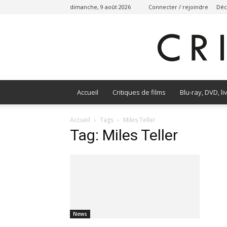
dimanche, 9 août 2026
Connecter / rejoindre
Déc
Accueil
Critiques de films
Blu-ray, DVD, li
Accueil
Tags
Miles Teller
Tag: Miles Teller
News