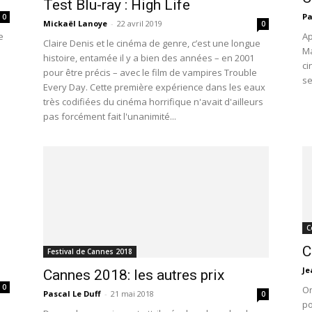
Test Blu-ray : High Life
Pa
0
Mickaël Lanoye
-
22 avril 2019
0
e
Ap
Claire Denis et le cinéma de genre, c’est une longue
Ma
histoire, entamée il y a bien des années – en 2001
ci
pour être précis – avec le film de vampires Trouble
se
Every Day. Cette première expérience dans les eaux
très codifiées du cinéma horrifique n'avait d'ailleurs
pas forcément fait l'unanimité...
C
C
Festival de Cannes 2018
Je
Cannes 2018: les autres prix
0
On
Pascal Le Duff
-
21 mai 2018
0
po