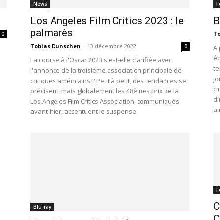
News
F
Los Angeles Film Critics 2023 : le
B
palmarès
To
0
Tobias Dunschen
-
13 décembre 2022
0
e
A 
éd
La course à l'Oscar 2023 s'est-elle clarifiée avec
te
l'annonce de la troisième association principale de
jo
critiques américains ? Petit à petit, des tendances se
ci
précisent, mais globalement les 48èmes prix de la
di
Los Angeles Film Critics Association, communiqués
ai
avant-hier, accentuent le suspense.
F
C
Blu-ray
C