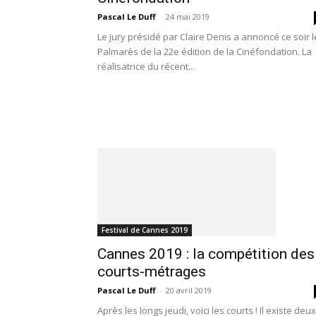
Pascal Le Duff
-
24 mai 2019
Le jury présidé par Claire Denis a annoncé ce soir l
Palmarès de la 22e édition de la Cinéfondation. La
réalisatrice du récent...
Festival de Cannes 2019
Cannes 2019 : la compétition des
courts-métrages
Pascal Le Duff
-
20 avril 2019
Après les longs jeudi, voici les courts ! Il existe deux