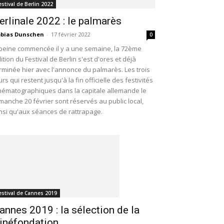
estival de Berlin 2022
erlinale 2022 : le palmarès
bias Dunschen
-
17 février 2022
0
peine commencée il y a une semaine, la 72ème
ition du Festival de Berlin s'est d'ores et déjà
rminée hier avec l'annonce du palmarès. Les trois
urs qui restent jusqu'à la fin officielle des festivités
nématographiques dans la capitale allemande le
manche 20 février sont réservés au public local,
nsi qu'aux séances de rattrapage.
estival de Cannes 2019
annes 2019 : la sélection de la
inéfondation