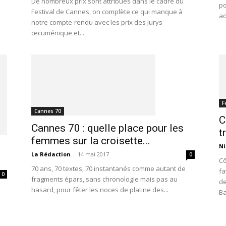
De nombreux prix sont attribués dans le cadre du
po
Festival de Cannes, on complète ce qui manque à
ad
notre compte-rendu avec les prix des jurys
œcuménique et...
F
Cannes 70
C
Cannes 70 : quelle place pour les
t
femmes sur la croisette...
Ni
La Rédaction
-
14 mai 2017
0
Cô
70 ans, 70 textes, 70 instantanés comme autant de
fa
0
fragments épars, sans chronologie mais pas au
de
hasard, pour fêter les noces de platine des...
Ba