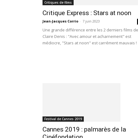
Critiques de films
Critique Express : Stars at noon
Jean-Jacques Corrio
-
7 juin 2023
Une grande différence entre les 2 derniers films d
Claire Denis : "Avec amour et acharnement" est
médiocre, "Stars at noon" est carrément mauvais !
Festival de Cannes 2019
Cannes 2019 : palmarès de la
Cinéfondation