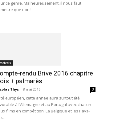
ur ce genre. Malheureusement, il nous faut
mettre que non !
estivals
ompte-rendu Brive 2016 chapitre
rois + palmarès
colas Thys
-
8 mai 2016
3
té européen, cette année aura surtout été
vorable à l’Allemagne et au Portugal avec chacun
ux films en compétition. La Belgique et les Pays-
s...