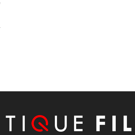
e
e
r