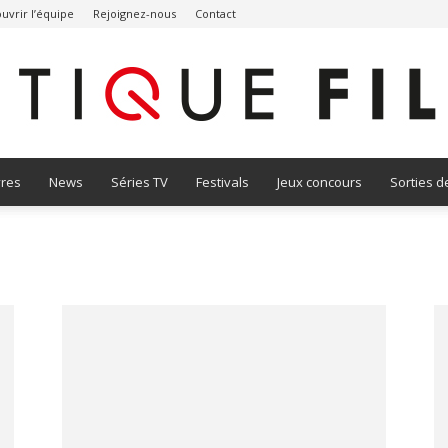
uvrir l’équipe
Rejoignez-nous
Contact
vres
News
Séries TV
Festivals
Jeux concours
Sorties d
Critique
Film