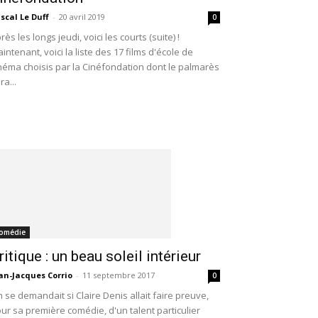
scal Le Duff
-
20 avril 2019
0
rès les longs jeudi, voici les courts (suite) !
intenant, voici la liste des 17 films d'école de
néma choisis par la Cinéfondation dont le palmarès
ra...
omédie
ritique : un beau soleil intérieur
an-Jacques Corrio
-
11 septembre 2017
0
 se demandait si Claire Denis allait faire preuve,
ur sa première comédie, d'un talent particulier