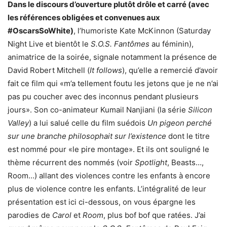
Dans le discours d’ouverture plutôt drôle et carré (avec
les références obligées et convenues aux
#OscarsSoWhite)
, l’humoriste Kate McKinnon (Saturday
Night Live et bientôt le
S.O.S. Fantômes
au féminin),
animatrice de la soirée, signale notamment la présence de
David Robert Mitchell (
It follows
), qu’elle a remercié d’avoir
fait ce film qui «m’a tellement foutu les jetons que je ne n’ai
pas pu coucher avec des inconnus pendant plusieurs
jours». Son co-animateur Kumail Nanjiani (la série
Silicon
Valley
) a lui salué celle du film suédois
Un pigeon perché
sur une branche philosophait sur l’existence
dont le titre
est nommé pour «le pire montage». Et ils ont souligné le
thème récurrent des nommés (voir
Spotlight
, Beasts…,
Room…) allant des violences contre les enfants à encore
plus de violence contre les enfants. L’intégralité de leur
présentation est ici ci-dessous, on vous épargne les
parodies de
Carol
et
Room
, plus bof bof que ratées. J’ai