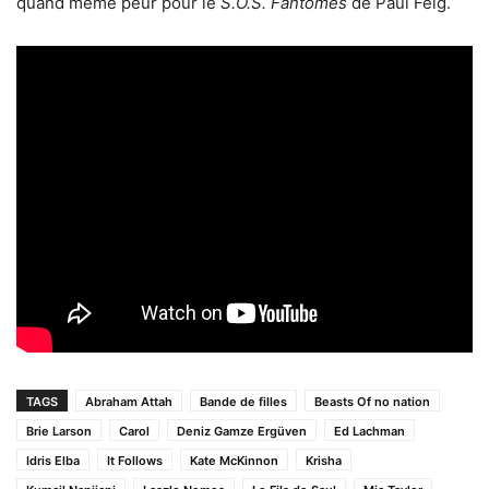
quand même peur pour le
S.O.S. Fantômes
de Paul Feig.
TAGS
Abraham Attah
Bande de filles
Beasts Of no nation
Brie Larson
Carol
Deniz Gamze Ergüven
Ed Lachman
Idris Elba
It Follows
Kate McKinnon
Krisha