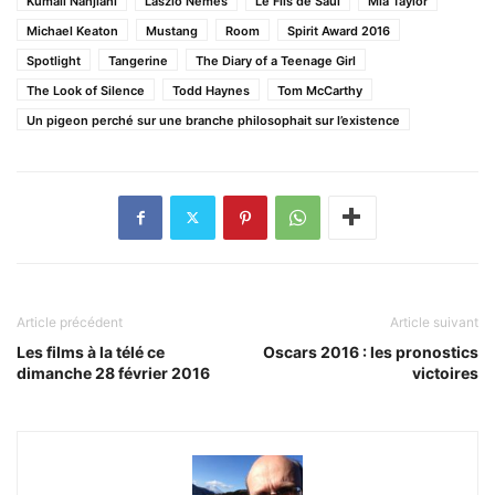
Kumail Nanjiani
Laszlo Nemes
Le Fils de Saul
Mia Taylor
Michael Keaton
Mustang
Room
Spirit Award 2016
Spotlight
Tangerine
The Diary of a Teenage Girl
The Look of Silence
Todd Haynes
Tom McCarthy
Un pigeon perché sur une branche philosophait sur l’existence
Article précédent
Article suivant
Les films à la télé ce
Oscars 2016 : les pronostics
dimanche 28 février 2016
victoires