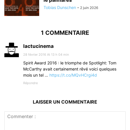
Tobias Dunschen
-
2 juin 2026
1 COMMENTAIRE
lactucinema
28 février 2016 At 13 h 04 min
Spirit Award 2016 : le triomphe de Spotlight: Tom
McCarthy avait certainement rêvé voici quelques
mois un tel …
https://t.co/MQvHCrgi4d
Répondre
LAISSER UN COMMENTAIRE