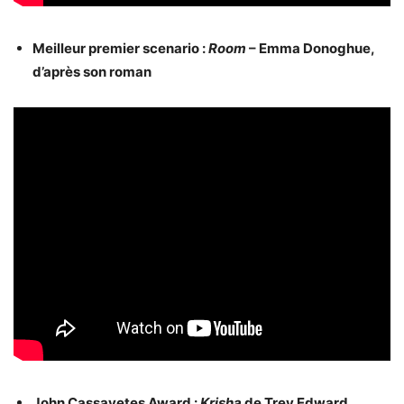
Meilleur premier scenario :
Room
– Emma Donoghue,
d’après son roman
John Cassavetes Award :
Krisha
de Trey Edward