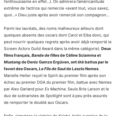
l’enthousiasme en effet…). On admirera l’américanitude
extrême de l’actrice qui remercie «avant tout, vous savez,
quoi…» Dieu juste après avoir remercié son compagnon…
Parmi les lauréats, des noms malheureux ailleurs dont
quelques absents des oscars dont
Carol
et Elba donc, qui
peut nourrir quelques regrets après avoir déjà remporté le
Screen Actors Guild Award dans la même catégorie).
Deux
films français,
Bande de filles
de Céline Sciamma et
Mustang
de Deniz Gamze Ergüven, ont été battus par le
favori des Oscars,
Le Fils de Saul
de Laszlo Nemes
.
Marielle Heller reçoit le Spirit du premier film après son
échec au premier DGA du premier film, battue avec Nemes
par Alex Garland pour
Ex Machina
. Seuls Brie Larson et le
duo de scénaristes de
Spotlight
sont à peu près assurés
de remporter le doublé aux Oscars.
Enfin, signalons la victoire de
Krisha
, belle surprise de la