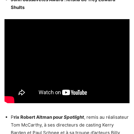
Shults
P
rix Robert Altman pour
Spotlight
, remis au réalisateur
Tom McCarthy, à ses directeurs de casting Kerry
Barden et Paul Schnee et à sa troupe d’acteurs Billy