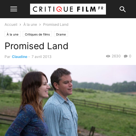
Accueil
À la une
Promised Land
À la une
Critiques de films
Drame
Promised Land
2630
0
Par
Claudine
-
7 avril 2013