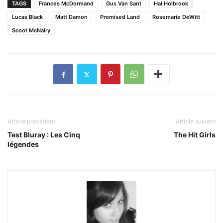
TAGS
Frances McDormand
Gus Van Sant
Hal Holbrook
Lucas Black
Matt Damon
Promised Land
Rosemarie DeWitt
Scoot McNairy
Article précédent
Article suivant
Test Bluray : Les Cinq
The Hit Girls
légendes