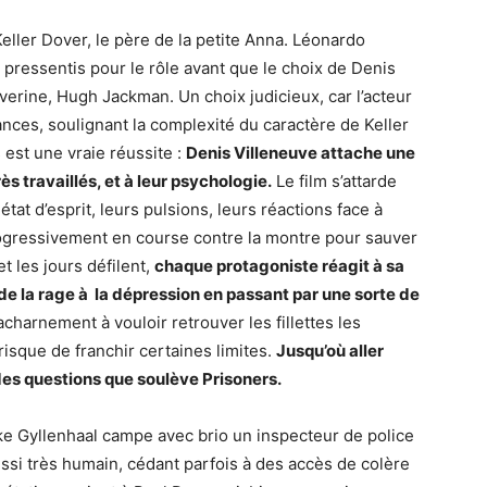
eller Dover, le père de la petite Anna. Léonardo
pressentis pour le rôle avant que le choix de Denis
verine, Hugh Jackman. Un choix judicieux, car l’acteur
ances, soulignant la complexité du caractère de Keller
 est une vraie réussite :
Denis Villeneuve attache une
ès travaillés, et à leur psychologie.
Le film s’attarde
état d’esprit, leurs pulsions, leurs réactions face à
rogressivement en course contre la montre pour sauver
t les jours défilent,
chaque protagoniste réagit à sa
de la rage à la dépression en passant par une sorte de
’acharnement à vouloir retrouver les fillettes les
risque de franchir certaines limites.
Jusqu’où aller
 des questions que soulève Prisoners.
ake Gyllenhaal campe avec brio un inspecteur de police
ussi très humain, cédant parfois à des accès de colère