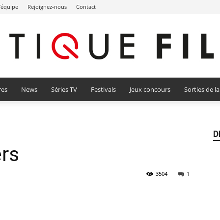
l’équipe
Rejoignez-nous
Contact
res
News
Séries TV
Festivals
Jeux concours
Sorties de l
Critique
D
ers
Film
3504
1