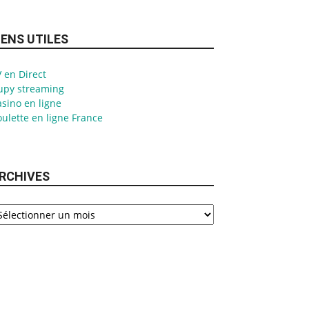
IENS UTILES
 en Direct
upy streaming
sino en ligne
ulette en ligne France
RCHIVES
chives