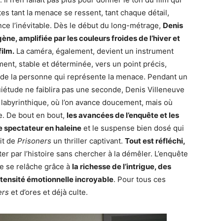
s tant la menace se ressent, tant chaque détail,
ce l’inévitable. Dès le début du long-métrage,
Denis
e, amplifiée par les couleurs froides de l’hiver et
film.
La caméra, également, devient un instrument
ent, stable et déterminée, vers un point précis,
t de la personne qui représente la menace. Pendant un
iétude ne faiblira pas une seconde, Denis Villeneuve
labyrinthique, où l’on avance doucement, mais où
e. De bout en bout,
les avancées de l’enquête et les
e spectateur en haleine
et le suspense bien dosé qui
it de
Prisoners
un thriller captivant.
Tout est réfléchi,
rter par l’histoire sans chercher à la démêler. L’enquête
ne se relâche grâce à
la richesse de l’intrigue, des
ntensité émotionnelle incroyable
. Pour tous ces
ers
et d’ores et déjà culte.