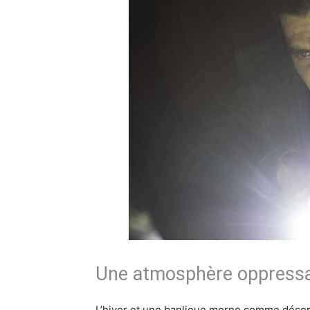
Une atmosphère oppress
L’hiver et une banlieue morne comme décor. I