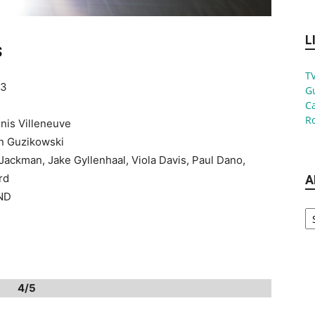
L
s
TV
13
G
Ca
Ro
enis Villeneuve
on Guzikowski
Jackman, Jake Gyllenhaal, Viola Davis, Paul Dano,
rd
A
SND
Ar
4/5