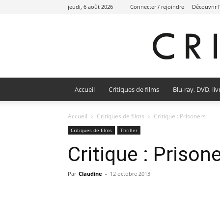
jeudi, 6 août 2026
Connecter / rejoindre
Découvrir 
Accueil
Critiques de films
Blu-ray, DVD, liv
Accueil
Critiques de films
Critique : Prisoners
Critiques de films
Thriller
Critique : Prison
Par
Claudine
-
12 octobre 2013