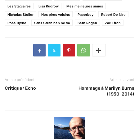
Les Stagiaires
Lisa Kudrow
Mes meilleures amies
Nicholas Stoller
Nos pires voisins
Paperboy
Robert De Niro
Rose Byrne
Sans Sarah rien ne va
Seth Rogen
Zac Efron
Article précédent
Article suivant
Critique : Echo
Hommage à Marilyn Burns
(1950-2014)