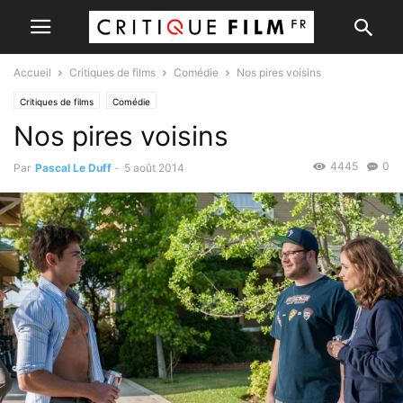
Accueil
Critiques de films
Comédie
Nos pires voisins
Critiques de films
Comédie
Nos pires voisins
4445
0
Par
Pascal Le Duff
-
5 août 2014