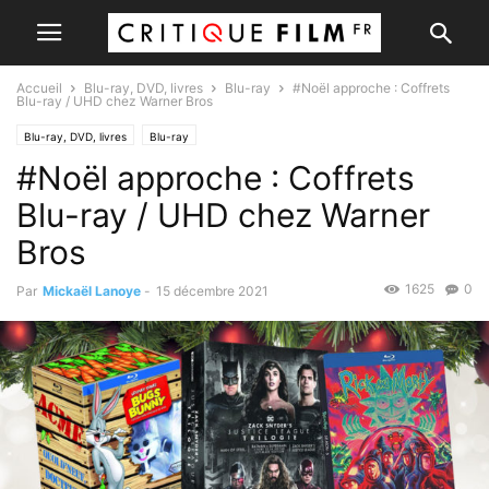
Accueil
Blu-ray, DVD, livres
Blu-ray
#Noël approche : Coffrets
Blu-ray / UHD chez Warner Bros
Blu-ray, DVD, livres
Blu-ray
#Noël approche : Coffrets
Blu-ray / UHD chez Warner
Bros
1625
0
Par
Mickaël Lanoye
-
15 décembre 2021