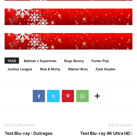
TAGS
Batman v Superman
Bugs Bunny
Funko Pop
Justice League
Rick & Morty
Warner Bros
Zack Snyder
Article précédent
Article suivant
Test Blu-ray : Outrages
Test Blu-ray 4K Ultra HD :