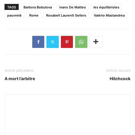
TAGS
Barbora Bobulova
Ivano De Matteo
les équilibristes
pauvreté
Rome
Rosabell Laurenti Sellers
Valério Mastandrea
Article précédent
Article suivant
A mort l’arbitre
Hitchcock