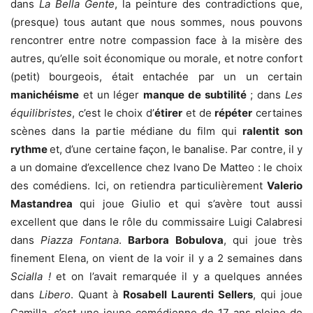
dans
La Bella Gente
, la peinture des contradictions que,
(presque) tous autant que nous sommes, nous pouvons
rencontrer entre notre compassion face à la misère des
autres, qu’elle soit économique ou morale, et notre confort
(petit) bourgeois, était entachée par un un certain
manichéisme
et un léger
manque de subtilité
; dans
Les
équilibristes
, c’est le choix d’
étirer
et de
répéter
certaines
scènes dans la partie médiane du film qui
ralentit son
rythme
et, d’une certaine façon, le banalise. Par contre, il y
a un domaine d’excellence chez Ivano De Matteo : le choix
des comédiens. Ici, on retiendra particulièrement
Valerio
Mastandrea
qui joue Giulio et qui s’avère tout aussi
excellent que dans le rôle du c
ommissaire Luigi Calabresi
dans
Piazza Fontana
.
Barbora Bobulova
, qui joue très
finement Elena, on vient de la voir il y a 2 semaines dans
Scialla !
et on l’avait remarquée il y a quelques années
dans
Libero
. Quant à
Rosabell Laurenti Sellers
, qui joue
Camilla, c’est une jeune comédienne de 17 ans pleine de