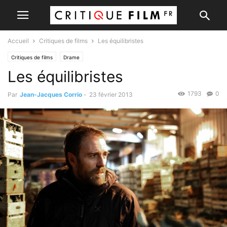
Accueil
Critiques de films
Les équilibristes
Critiques de films
Drame
Les équilibristes
1793
0
Par
Jean-Jacques Corrio
-
23 février 2013