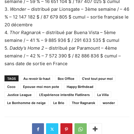
semaine / – 59 % – 16 651 104 $ / 197 407 025 $ cumul
3.
Wonder
– distribué par Lionsgate – 3ème semaine / – 46
% – 12 147 182 $ / 87 679 805 $ cumul – sortie française le
20 décembre
4.
Thor Ragnarok
– distribué par Buena Vista – 5ème
semaine / – 41 % – 9 885 936 $ / 291 633 535 $ cumul
5.
Daddy’s Home 2
– distribué par Paramount – 4ème
semaine / – 42 % – 7 572 390 $ / 82 886 836 $ cumul –
sans date de sortie en France
TAGS
Au revoir là-haut
Box Office
C'est tout pour moi
Coco
Epouse-moi mon pote
Happy Birthdead
Justice League
L'Expérience interdite Flatliners
La Villa
Le Bonhomme de neige
Le Brio
Thor Ragnarok
wonder