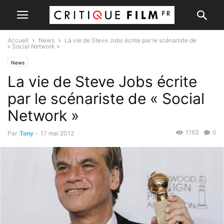
Accueil
News
La vie de Steve Jobs écrite par le scénariste de
« Social Network »
News
La vie de Steve Jobs écrite
par le scénariste de « Social
Network »
1163
0
Par
Tony
-
17 mai 2012