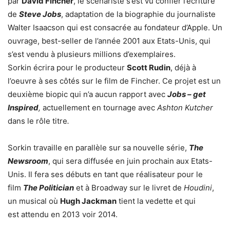
par
David Fincher
, le scénariste s’est vu confier l’écriture
de
Steve Jobs
, adaptation de la biographie du journaliste
Walter Isaacson qui est consacrée au fondateur d’Apple. Un
ouvrage, best-seller de l’année 2001 aux Etats-Unis, qui
s’est vendu à plusieurs millions d’exemplaires.
Sorkin écrira pour le producteur
Scott Rudin
, déjà à
l’oeuvre à ses côtés sur le film de Fincher. Ce projet est un
deuxième biopic qui n’a aucun rapport avec
Jobs – get
Inspired
,
actuellement en tournage avec
Ashton Kutcher
dans le rôle titre
.
Sorkin travaille en parallèle sur sa nouvelle série,
The
Newsroom
, qui sera diffusée en juin prochain aux Etats-
Unis. Il fera ses débuts en tant que réalisateur pour le
film
The Politician
et à Broadway sur le livret de
Houdini
,
un musical où
Hugh Jackman
tient la vedette et qui
est attendu en 2013 voir 2014.