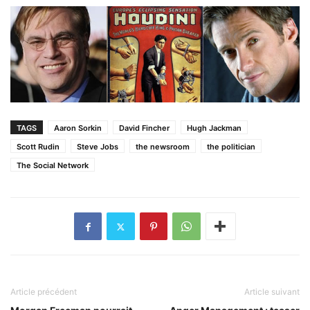
TAGS
Aaron Sorkin
David Fincher
Hugh Jackman
Scott Rudin
Steve Jobs
the newsroom
the politician
The Social Network
Article précédent
Article suivant