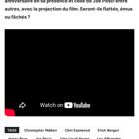
anniversaire en sa présence et celle de Joe Pesci entre
autres, avec la projection du film. Seront-ils flattés, émus
ou fâchés ?
TAGS
Christopher Walken
Clint Eastwood
Erich Bergen
Jersey Boys
Joe Pesci
John Lloyd Young
Les Affranchis