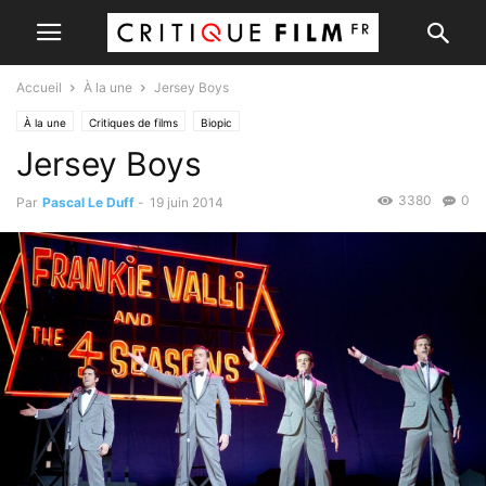
Accueil
À la une
Jersey Boys
À la une
Critiques de films
Biopic
Jersey Boys
3380
0
Par
Pascal Le Duff
-
19 juin 2014