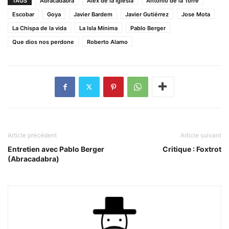
TAGS
Abracadabra
Álex de la Iglesia
Antonio de la Torre
Escobar
Goya
Javier Bardem
Javier Gutiérrez
Jose Mota
La Chispa de la vida
La Isla Mínima
Pablo Berger
Que dios nos perdone
Roberto Alamo
Article précédent
Article suivant
Entretien avec Pablo Berger
Critique : Foxtrot
(Abracadabra)