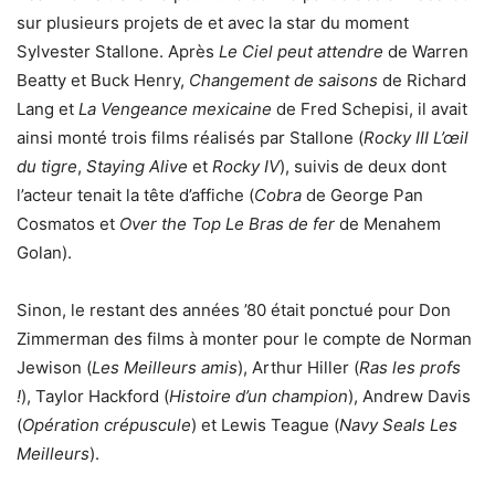
sur plusieurs projets de et avec la star du moment
Sylvester Stallone. Après
Le Ciel peut attendre
de Warren
Beatty et Buck Henry,
Changement de saisons
de Richard
Lang et
La Vengeance mexicaine
de Fred Schepisi, il avait
ainsi monté trois films réalisés par Stallone (
Rocky III L’œil
du tigre
,
Staying Alive
et
Rocky IV
), suivis de deux dont
l’acteur tenait la tête d’affiche (
Cobra
de George Pan
Cosmatos et
Over the Top Le Bras de fer
de Menahem
Golan).
Sinon, le restant des années ’80 était ponctué pour Don
Zimmerman des films à monter pour le compte de Norman
Jewison (
Les Meilleurs amis
), Arthur Hiller (
Ras les profs
!
), Taylor Hackford (
Histoire d’un champion
), Andrew Davis
(
Opération crépuscule
) et Lewis Teague (
Navy Seals Les
Meilleurs
).