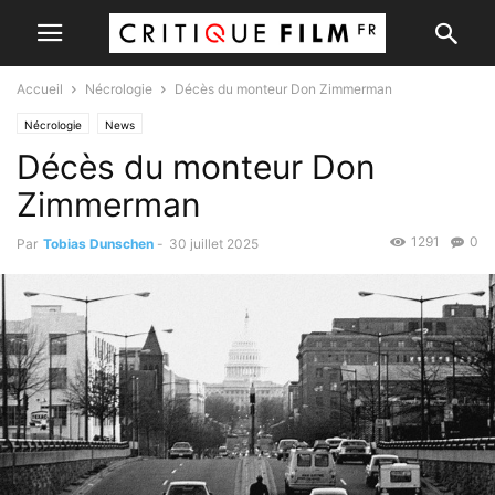
Accueil
Nécrologie
Décès du monteur Don Zimmerman
Nécrologie
News
Décès du monteur Don
Zimmerman
1291
0
Par
Tobias Dunschen
-
30 juillet 2025