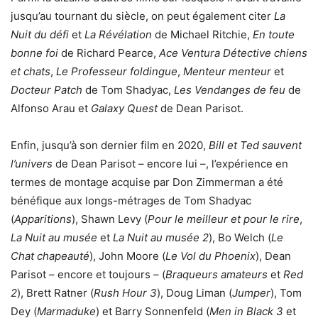
jusqu’au tournant du siècle, on peut également citer
La
Nuit du défi
et
La Révélation
de Michael Ritchie,
En toute
bonne foi
de Richard Pearce,
Ace Ventura Détective chiens
et chats
,
Le Professeur foldingue
,
Menteur menteur
et
Docteur Patch
de Tom Shadyac,
Les Vendanges de feu
de
Alfonso Arau et
Galaxy Quest
de Dean Parisot.
Enfin, jusqu’à son dernier film en 2020,
Bill et Ted sauvent
l’univers
de Dean Parisot – encore lui –, l’expérience en
termes de montage acquise par Don Zimmerman a été
bénéfique aux longs-métrages de Tom Shadyac
(
Apparitions
), Shawn Levy (
Pour le meilleur et pour le rire
,
La Nuit au musée
et
La Nuit au musée 2
), Bo Welch (
Le
Chat chapeauté
), John Moore (
Le Vol du Phoenix
), Dean
Parisot – encore et toujours – (
Braqueurs amateurs
et
Red
2
), Brett Ratner (
Rush Hour 3
), Doug Liman (
Jumper
), Tom
Dey (
Marmaduke
) et Barry Sonnenfeld (
Men in Black 3
et