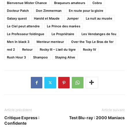
Bienvenue Mister Chance
Braqueurs amateurs
Cobra
Docteur Patch
Don Zimmerman
En route pour la gloire
Galaxy quest
Harold et Maude
Jumper
La nuit au musée
Le Ciel peut attendre
Le Prince des marées
Le Professeur foldingue
Le Propriétaire
Les Vendanges de feu
Men In black 3
Menteur menteur
Over the Top Le Bras de fer
red 2
Retour
Rocky III – L’œil du tigre
Rocky IV
Rush Hour 3
Shampoo
Staying Alive
Article précédent
Article suivant
Critique Express :
Test Blu-ray : 2000 Maniacs
Confidente