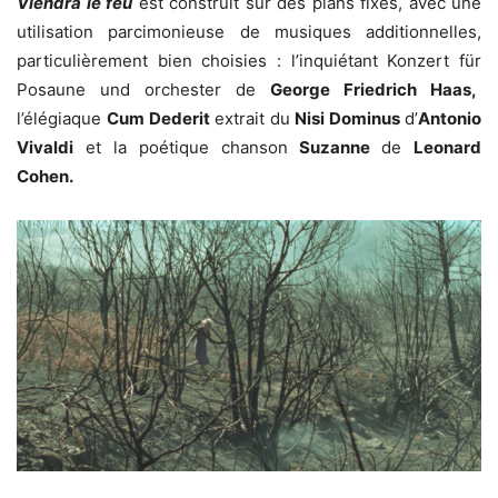
Viendra le feu
est construit sur des plans fixes, avec une
utilisation parcimonieuse de musiques additionnelles,
particulièrement bien choisies : l’inquiétant Konzert für
Posaune und orchester de
George Friedrich Haas,
l’élégiaque
Cum Dederit
extrait du
Nisi Dominus
d’
Antonio
Vivaldi
et la poétique chanson
Suzanne
de
Leonard
Cohen.