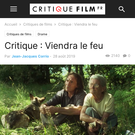
Accueil
Critiques de films
Critique : Viendra le feu
Critiques de films
Drame
Critique : Viendra le feu
2140
0
Par
Jean-Jacques Corrio
-
28 août 2019