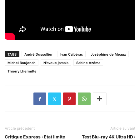
TAGS
André Dussollier
Ivan Calbérac
Joséphine de Meaux
Michel Boujenah
N'avoue jamais
Sabine Azéma
Thierry Lhermitte
Article précédent
Article suivant
Critique Express : Etat limite
Test Blu-ray 4K Ultra HD :