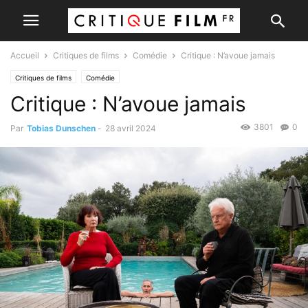
Accueil
Critiques de films
Comédie
Critique : N’avoue jamais
Critiques de films
Comédie
Critique : N’avoue jamais
3801
0
Par
Tobias Dunschen
-
28 avril 2024