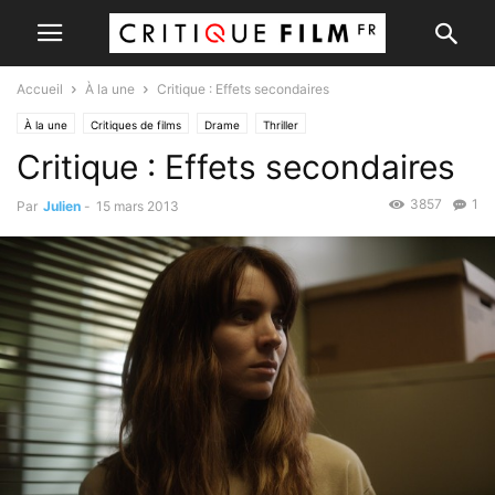
Accueil
À la une
Critique : Effets secondaires
À la une
Critiques de films
Drame
Thriller
Critique : Effets secondaires
3857
1
Par
Julien
-
15 mars 2013