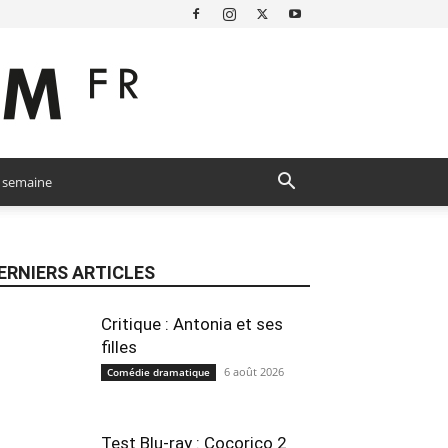
a semaine
ERNIERS ARTICLES
Critique : Antonia et ses
filles
6 août 2026
Comédie dramatique
Test Blu-ray : Cocorico 2