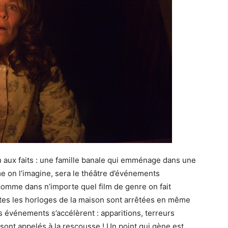
n aux faits : une famille banale qui emménage dans une
me on l’imagine, sera le théâtre d’événements
comme dans n’importe quel film de genre on fait
utes les horloges de la maison sont arrêtées en même
s événements s’accélèrent : apparitions, terreurs
nt appelés à la rescousse ! Un point qui gène est