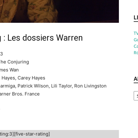
L
TV
 : Les dossiers Warren
G
Ca
Ro
13
 The Conjuring
James Wan
d Hayes, Carey Hayes
A
armiga, Patrick Wilson, Lili Taylor, Ron Livingston
Ar
Warner Bros. France
r
ting:3][five-star-rating]