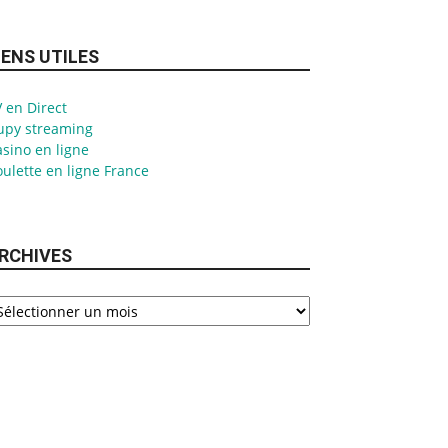
IENS UTILES
 en Direct
upy streaming
sino en ligne
ulette en ligne France
RCHIVES
chives