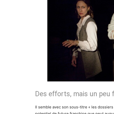
Des efforts, mais un peu 
Il semble avec son sous-titre « les dossiers
potentiel de future franchise que peut aug