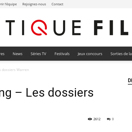
ir l’équipe
Rejoignez-nous
Contact
res
News
Séries TV
Festivals
Jeux concours
Sorties de l
Critique
es dossiers Warren
D
ing – Les dossiers
Film
2612
0