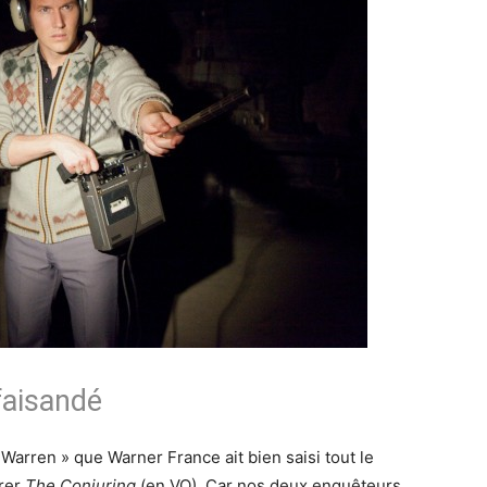
faisandé
 Warren » que Warner France ait bien saisi tout le
urer
The Conjuring
(en VO). Car nos deux enquêteurs