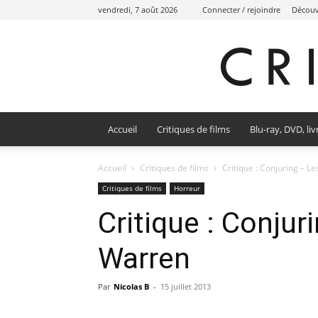
vendredi, 7 août 2026
Connecter / rejoindre
Découvr
Accueil
Critiques de films
Blu-ray, DVD, liv
Accueil
Critiques de films
Critique : Conjuring – L
Critiques de films
Horreur
Critique : Conjur
Warren
Par
Nicolas B
-
15 juillet 2013