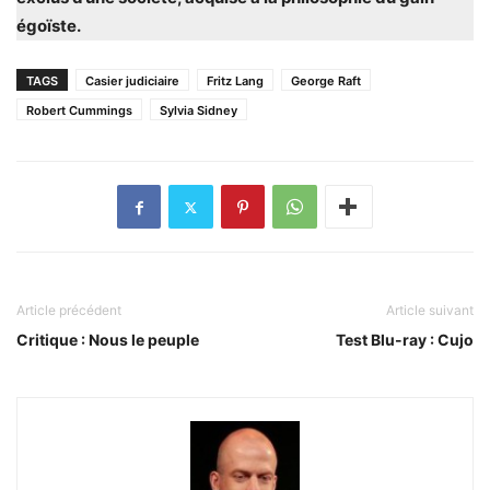
égoïste.
TAGS
Casier judiciaire
Fritz Lang
George Raft
Robert Cummings
Sylvia Sidney
Article précédent
Article suivant
Critique : Nous le peuple
Test Blu-ray : Cujo