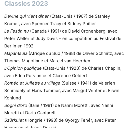
Classics 2023
Devine qui vient dîner
(États-Unis / 1967) de Stanley
Kramer, avec Spencer Tracy et Sidney Poitier
Le Festin nu
(Canada / 1991) de David Cronenberg, avec
Peter Weller et Judy Davis – en compétition au Festival de
Berlin en 1992
Mapantsula
(Afrique du Sud / 1988) de Oliver Schmitz, avec
Thomas Mogotlane et Marcel van Heerden
L’Opinion publique
(États-Unis / 1923) de Charles Chaplin,
avec Edna Purviance et Clarence Geldert
Roméo et Juliette au village
(Suisse / 1941) de Valerien
Schmidely et Hans Tommer, avec Margrit Winter et Erwin
Kohlund
Sogni d’oro
(Italie / 1981) de Nanni Moretti, avec Nanni
Moretti et Dario Cantarelli
Szürkület
(Hongrie / 1990) de György Fehér, avec Peter
Haumann et Janos Derzsi