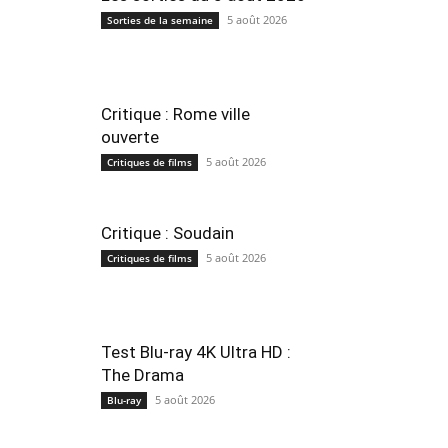
5 août 2026
Sorties de la semaine
Critique : Rome ville
ouverte
5 août 2026
Critiques de films
Critique : Soudain
5 août 2026
Critiques de films
Test Blu-ray 4K Ultra HD :
The Drama
5 août 2026
Blu-ray