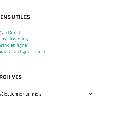
IENS UTILES
 en Direct
upy streaming
sino en ligne
ulette en ligne France
RCHIVES
chives