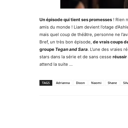
Un épisode qui tient ses promesses
! Rien n
amis du monde ! Liam devient l’otage d’Ashle
mais quel coup de théâtre, personne ne l’ava
Bref, un très bon épisode,
de vrais coups d
groupe
Tegan and Sara
. L’une des vraies r
stars dans la série et de sans cesse
réussir
attend la suite …
TAGS
Adrianna
Dixon
Naomi
Shane
Sil