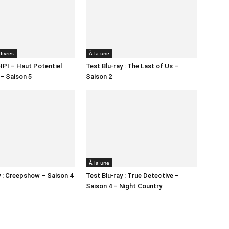
livres
À la une
HPI – Haut Potentiel
Test Blu-ray : The Last of Us –
 – Saison 5
Saison 2
À la une
y : Creepshow – Saison 4
Test Blu-ray : True Detective –
Saison 4 – Night Country