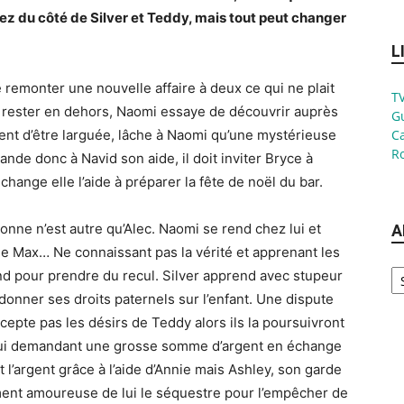
nez du côté de Silver et Teddy, mais tout peut changer
L
de remonter une nouvelle affaire à deux ce qui ne plait
TV
 rester en dehors, Naomi essaye de découvrir auprès
G
vient d’être larguée, lâche à Naomi qu’une mystérieuse
Ca
Ro
de donc à Navid son aide, il doit inviter Bryce à
change elle l’aide à préparer la fête de noël du bar.
nne n’est autre qu’Alec. Naomi se rend chez lui et
A
e Max… Ne connaissant pas la vérité et apprenant les
Ar
nd pour prendre du recul. Silver apprend avec stupeur
onner ses droits paternels sur l’enfant. Une dispute
accepte pas les désirs de Teddy alors ils la poursuivront
e lui demandant une grosse somme d’argent en échange
l’argent grâce à l’aide d’Annie mais Ashley, son garde
ement amoureuse de lui le séquestre pour l’empêcher de