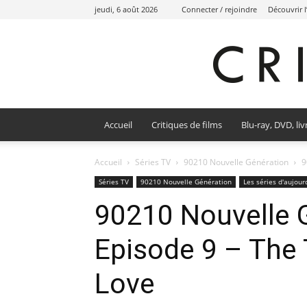
jeudi, 6 août 2026
Connecter / rejoindre
Découvrir 
Accueil
Critiques de films
Blu-ray, DVD, liv
Accueil
Séries TV
90210 Nouvelle Génération
9
Séries TV
90210 Nouvelle Génération
Les séries d'aujour
90210 Nouvelle 
Episode 9 – The
Love