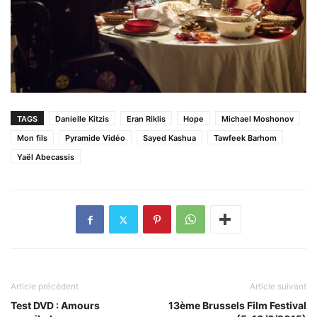
TAGS
Danielle Kitzis
Eran Riklis
Hope
Michael Moshonov
Mon fils
Pyramide Vidéo
Sayed Kashua
Tawfeek Barhom
Yaël Abecassis
Article précédent
Article suivant
Test DVD : Amours
13ème Brussels Film Festival