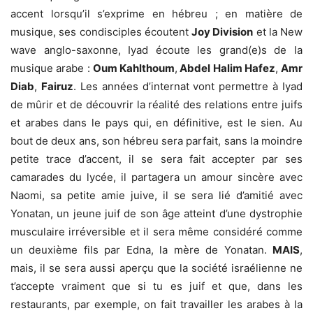
accent lorsqu’il s’exprime en hébreu ; en matière de
musique, ses condisciples écoutent
Joy Division
et la New
wave anglo-saxonne, Iyad écoute les grand(e)s de la
musique arabe :
Oum Kahlthoum
,
Abdel Halim Hafez
,
Amr
Diab
,
Fairuz
. Les années d’internat vont permettre à Iyad
de mûrir et de découvrir la réalité des relations entre juifs
et arabes dans le pays qui, en définitive, est le sien. Au
bout de deux ans, son hébreu sera parfait, sans la moindre
petite trace d’accent, il se sera fait accepter par ses
camarades du lycée, il partagera un amour sincère avec
Naomi, sa petite amie juive, il se sera lié d’amitié avec
Yonatan, un jeune juif de son âge atteint d’une dystrophie
musculaire irréversible et il sera même considéré comme
un deuxième fils par Edna, la mère de Yonatan.
MAIS
,
mais, il se sera aussi aperçu que la société israélienne ne
t’accepte vraiment que si tu es juif et que, dans les
restaurants, par exemple, on fait travailler les arabes à la