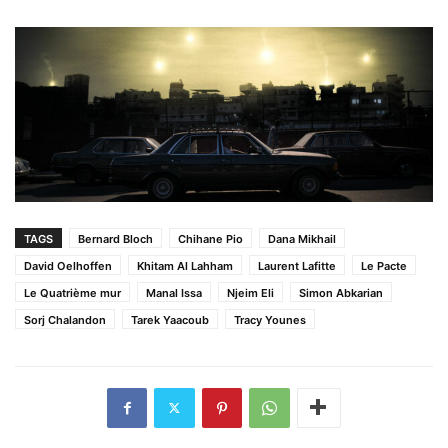
TAGS
Bernard Bloch
Chihane Pio
Dana Mikhail
David Oelhoffen
Khitam Al Lahham
Laurent Lafitte
Le Pacte
Le Quatrième mur
Manal Issa
Njeim Eli
Simon Abkarian
Sorj Chalandon
Tarek Yaacoub
Tracy Younes