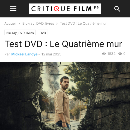
Accueil
Blu-ray, DVD, livres
Test DVD : Le Quatrième mur
Blu-ray, DVD, livres
DVD
Test DVD : Le Quatrième mur
1532
0
Par
Mickaël Lanoye
-
12 mai 2025