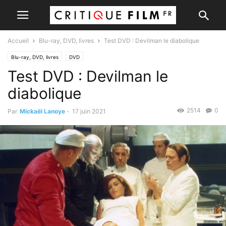
Accueil
Blu-ray, DVD, livres
Test DVD : Devilman le diabolique
Blu-ray, DVD, livres
DVD
Test DVD : Devilman le
diabolique
2514
0
Par
Mickaël Lanoye
-
17 juin 2021