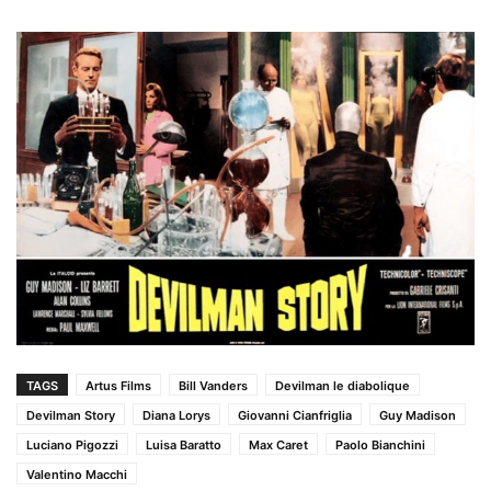
TAGS
Artus Films
Bill Vanders
Devilman le diabolique
Devilman Story
Diana Lorys
Giovanni Cianfriglia
Guy Madison
Luciano Pigozzi
Luisa Baratto
Max Caret
Paolo Bianchini
Valentino Macchi