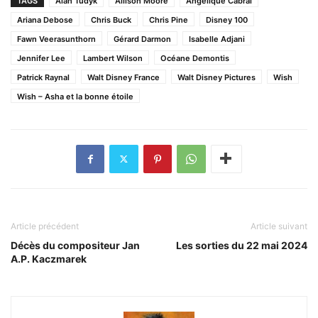
TAGS
Alan Tudyk
Allison Moore
Angelique Cabral
Ariana Debose
Chris Buck
Chris Pine
Disney 100
Fawn Veerasunthorn
Gérard Darmon
Isabelle Adjani
Jennifer Lee
Lambert Wilson
Océane Demontis
Patrick Raynal
Walt Disney France
Walt Disney Pictures
Wish
Wish – Asha et la bonne étoile
Article précédent
Article suivant
Décès du compositeur Jan
Les sorties du 22 mai 2024
A.P. Kaczmarek