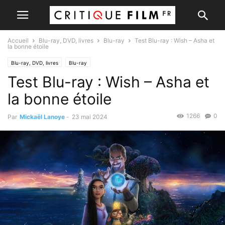
Accueil
Blu-ray, DVD, livres
Blu-ray
Test Blu-ray : Wish – Asha et
la bonne étoile
Blu-ray, DVD, livres
Blu-ray
Test Blu-ray : Wish – Asha et
la bonne étoile
1266
0
Par
Mickaël Lanoye
-
23 mai 2024