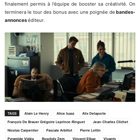
finalement permis à l’équipe de booster sa créativité. On
terminera le tour des bonus avec une poignée de
bandes-
annonces
éditeur.
TAGS
Alain Le Henry
Alice Isaaz
Alix Delaporte
François De Brauer Grégoire Leprince-Ringuet
Jean-Charles Clichet
Nicolas Carpentier
Pascale Arbillot
Pierre Lottin
Pyramide Vidéo
Roschdy Zem
Vincent Elbaz
Vivants