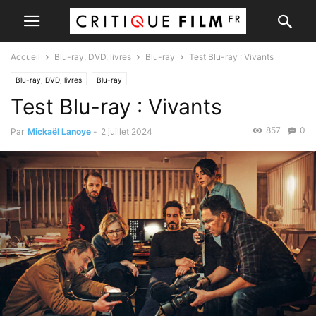
Accueil
Blu-ray, DVD, livres
Blu-ray
Test Blu-ray : Vivants
Blu-ray, DVD, livres
Blu-ray
Test Blu-ray : Vivants
857
0
Par
Mickaël Lanoye
-
2 juillet 2024