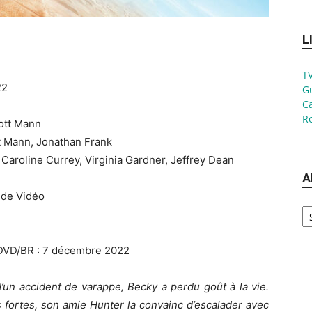
L
TV
22
G
Ca
Ro
cott Mann
t Mann, Jonathan Frank
 Caroline Currey, Virginia Gardner, Jeffrey Dean
A
Side Vidéo
Ar
 DVD/BR : 7 décembre 2022
’un accident de varappe, Becky a perdu goût à la vie.
fortes, son amie Hunter la convainc d’escalader avec