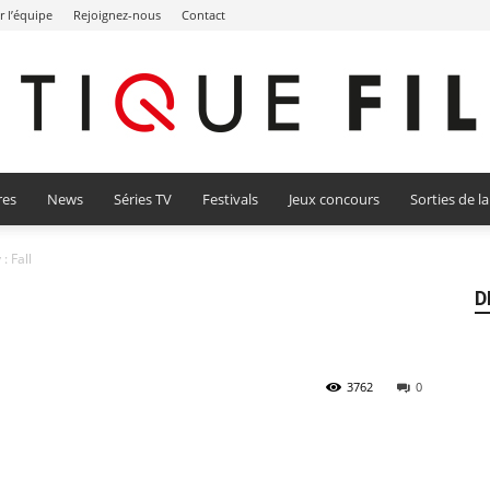
r l’équipe
Rejoignez-nous
Contact
res
News
Séries TV
Festivals
Jeux concours
Sorties de l
Critique
: Fall
D
Film
3762
0