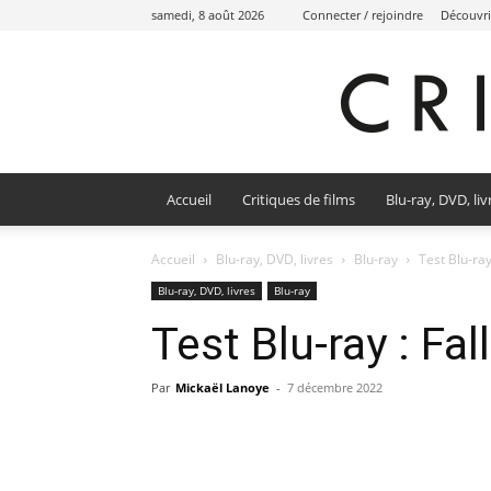
samedi, 8 août 2026
Connecter / rejoindre
Découvri
Accueil
Critiques de films
Blu-ray, DVD, liv
Accueil
Blu-ray, DVD, livres
Blu-ray
Test Blu-ray 
Blu-ray, DVD, livres
Blu-ray
Test Blu-ray : Fall
Par
Mickaël Lanoye
-
7 décembre 2022