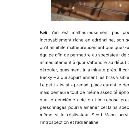
Fall
n’en est malheureusement pas pour
incroyablement riche en adrénaline, son sc
qu’il annihile malheureusement quelques-u
équipe afin de permettre au spectateur de s
immédiatement à quoi s’attendre au début d
dérouler, quasiment à la minute près. Il 
Becky – à qui appartiennent les bras visibl
Le petit « twist » prenant place durant le d
mais demeure tout de même assez téléphoné
que le deuxième acte du film repose pres
personnages pourra amener certains spect
même si le réalisateur Scott Mann parvie
l’introspection et l’adrénaline.