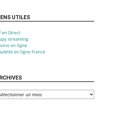
IENS UTILES
 en Direct
upy streaming
sino en ligne
ulette en ligne France
RCHIVES
chives