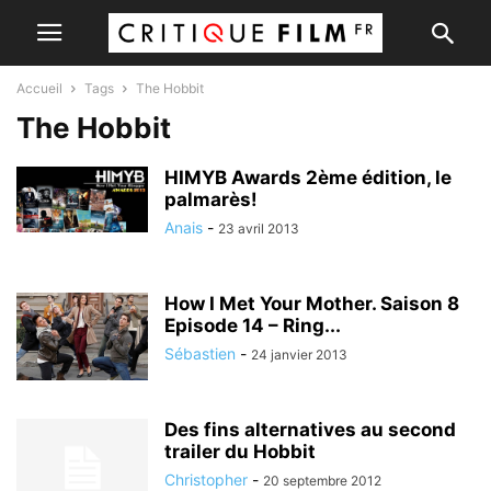
Accueil
Tags
The Hobbit
The Hobbit
HIMYB Awards 2ème édition, le
palmarès!
Anais
-
23 avril 2013
How I Met Your Mother. Saison 8
Episode 14 – Ring...
Sébastien
-
24 janvier 2013
Des fins alternatives au second
trailer du Hobbit
Christopher
-
20 septembre 2012