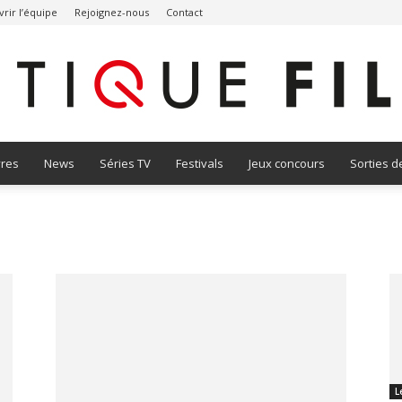
rir l’équipe
Rejoignez-nous
Contact
vres
News
Séries TV
Festivals
Jeux concours
Sorties d
Critique
Film
L