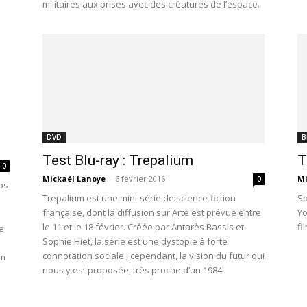
militaires aux prises avec des créatures de l’espace.
DVD
B
Test Blu-ray : Trepalium
T
0
Mickaël Lanoye
-
6 février 2016
Mi
0
ros
Trepalium est une mini-série de science-fiction
So
française, dont la diffusion sur Arte est prévue entre
Yo
le 11 et le 18 février. Créée par Antarès Bassis et
fi
le
Sophie Hiet, la série est une dystopie à forte
connotation sociale ; cependant, la vision du futur qui
lm
nous y est proposée, très proche d’un 1984