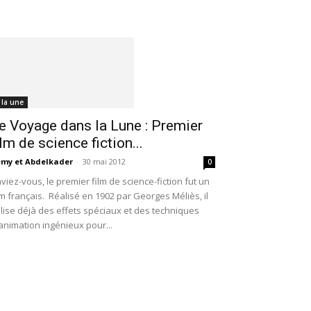
 la une
e Voyage dans la Lune : Premier
ilm de science fiction...
my et Abdelkader
-
30 mai 2012
0
viez-vous, le premier film de science-fiction fut un
lm français. Réalisé en 1902 par Georges Méliès, il
ilise déjà des effets spéciaux et des techniques
animation ingénieux pour...