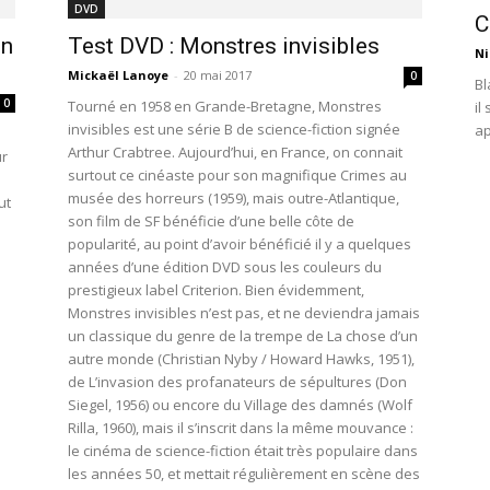
DVD
C
un
Test DVD : Monstres invisibles
Ni
Mickaël Lanoye
-
20 mai 2017
0
Bl
0
Tourné en 1958 en Grande-Bretagne, Monstres
il
invisibles est une série B de science-fiction signée
ap
Arthur Crabtree. Aujourd’hui, en France, on connait
ur
surtout ce cinéaste pour son magnifique Crimes au
musée des horreurs (1959), mais outre-Atlantique,
ut
son film de SF bénéficie d’une belle côte de
popularité, au point d’avoir bénéficié il y a quelques
années d’une édition DVD sous les couleurs du
prestigieux label Criterion. Bien évidemment,
Monstres invisibles n’est pas, et ne deviendra jamais
un classique du genre de la trempe de La chose d’un
autre monde (Christian Nyby / Howard Hawks, 1951),
de L’invasion des profanateurs de sépultures (Don
Siegel, 1956) ou encore du Village des damnés (Wolf
Rilla, 1960), mais il s’inscrit dans la même mouvance :
le cinéma de science-fiction était très populaire dans
les années 50, et mettait régulièrement en scène des