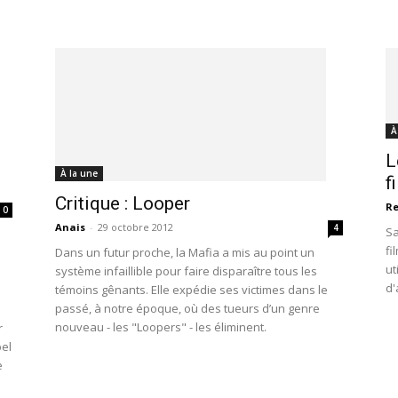
À
L
À la une
f
Critique : Looper
Re
0
Anais
-
29 octobre 2012
4
Sa
fi
Dans un futur proche, la Mafia a mis au point un
ut
système infaillible pour faire disparaître tous les
d'
témoins gênants. Elle expédie ses victimes dans le
passé, à notre époque, où des tueurs d’un genre
nouveau - les "Loopers" - les éliminent.
r
pel
e