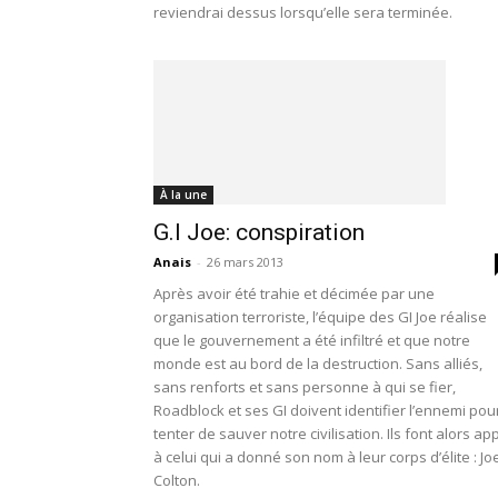
reviendrai dessus lorsqu’elle sera terminée.
À la une
G.I Joe: conspiration
Anais
-
26 mars 2013
Après avoir été trahie et décimée par une
organisation terroriste, l’équipe des GI Joe réalise
que le gouvernement a été infiltré et que notre
monde est au bord de la destruction. Sans alliés,
sans renforts et sans personne à qui se fier,
Roadblock et ses GI doivent identifier l’ennemi pou
tenter de sauver notre civilisation. Ils font alors ap
à celui qui a donné son nom à leur corps d’élite : Jo
Colton.