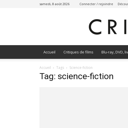
samedi, 8 août 2026
Connecter / rejoindre
Découv
Accueil
Critiques de films
Blu-ray, DVD, li
Accueil
Tags
Science-fiction
Tag: science-fiction