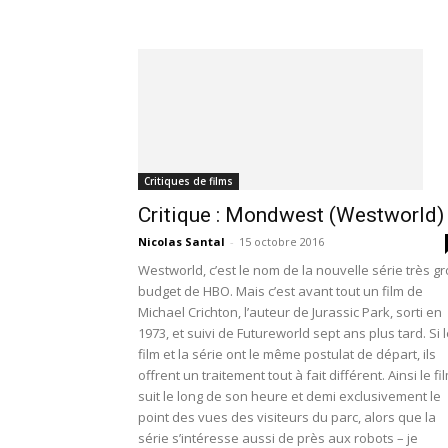
Critiques de films
Critique : Mondwest (Westworld)
Nicolas Santal
-
15 octobre 2016
Westworld, c’est le nom de la nouvelle série très g
budget de HBO. Mais c’est avant tout un film de
Michael Crichton, l’auteur de Jurassic Park, sorti en
1973, et suivi de Futureworld sept ans plus tard. Si 
film et la série ont le même postulat de départ, ils
offrent un traitement tout à fait différent. Ainsi le fi
suit le long de son heure et demi exclusivement le
point des vues des visiteurs du parc, alors que la
série s’intéresse aussi de près aux robots – je