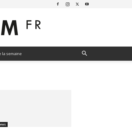
e la semaine
ews