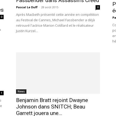
Fassbender dans Assassin’s Creed
P
Pascal Le Duff
-
28 août 2015
0
ès
é
Après Macbeth présenté cette année en compétition
0
Pa
au Festival de Cannes, Michael Fassbender a déjà
Co
retrouvé l'actrice Marion Cotillard et le réalisateur
a
po
Justin Kurzel...
en
hé
News
1
Benjamin Bratt rejoint Dwayne
s
de
Johnson dans SNITCH; Beau
Garrett jouera une...