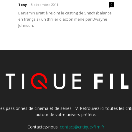
Tony
-
8 décembre 2011
0
Benjamin Bratt à rejoint le casting de Snitch (balance
en français), un thriller d'action mené par Dwayne
Johnson.
s les passionnés de cinéma et de séries TV. Retrouvez ici toutes les cr
autour de votre univers préféré.
Contactez-nous:
contact@critique-film.fr