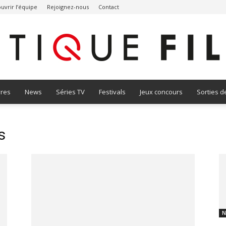
uvrir l’équipe
Rejoignez-nous
Contact
vres
News
Séries TV
Festivals
Jeux concours
Sorties d
Critique
s
Film
N