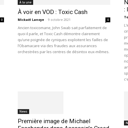
N
À la une
:
À voir en VOD : Toxic Cash
To
Mickaël Lanoye
-
9 octobre 2021
0
0
L'
Ancien toxicomane, John Swab sait parfaitement de
ci
quoi il parle, et Toxic Cash démontre clairement
pr
qu’une poignée de cyniques exploitent les failles de
me
l’Obamacare via des fraudes aux assurances
mo
orchestrées par les centres de désintox eux-mêmes.
op
no
an
sp
c'
News
Première image de Michael
N