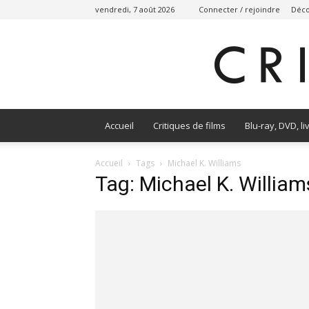
vendredi, 7 août 2026
Connecter / rejoindre
Déco
Accueil
Critiques de films
Blu-ray, DVD, li
Accueil
Tags
Michael K. Williams
Tag: Michael K. William