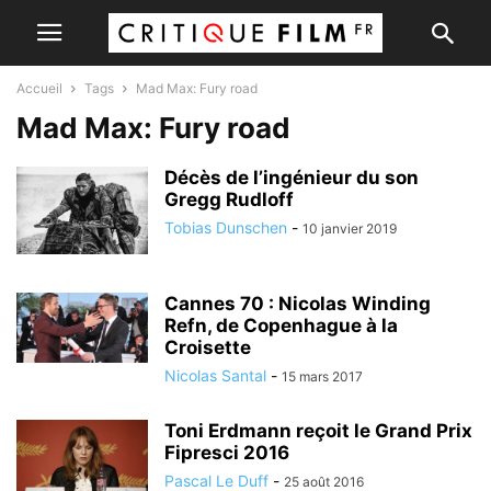
Accueil
Tags
Mad Max: Fury road
Mad Max: Fury road
Décès de l’ingénieur du son
Gregg Rudloff
Tobias Dunschen
-
10 janvier 2019
Cannes 70 : Nicolas Winding
Refn, de Copenhague à la
Croisette
Nicolas Santal
-
15 mars 2017
Toni Erdmann reçoit le Grand Prix
Fipresci 2016
Pascal Le Duff
-
25 août 2016