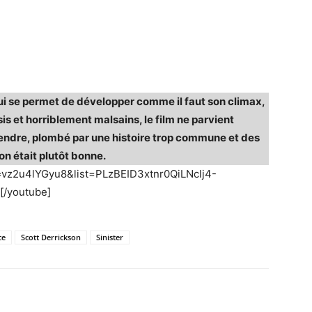
qui se permet de développer comme il faut son climax,
is et horriblement malsains, le film ne parvient
ndre, plombé par une histoire trop commune et des
on était plutôt bonne.
=vz2u4lYGyu8&list=PLzBEID3xtnr0QiLNclj4-
[/youtube]
ce
Scott Derrickson
Sinister