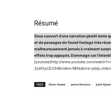
Résumé
Sous couvert d’une narration plutôt lente 
et de passages de
found footage
très réuss
malheureusement jamais à vraiment surpre
effets trop appuyés. Dommage car l’intenti
[youtube]http://www.youtube.com/watch?v
2yzKtyzZLfJH&index=9&feature=plpp_video
TAGS
Ethan Hawke
James Ransone
Juliet Rylan