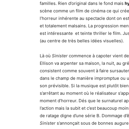
familles. Rien d’original dans le fond mais
hy
scène comme un film de cinéma ce qui cré
l’horreur inhérente au spectacle dont on es
et totalement malsains. La progression ment
est intéressante et teinte thriller le film. Ju
(au centre de très belles idées visuelles).
Là où
Sinister
commence à capoter vient d
Ellison va arpenter sa maison, la nuit, au gr
consistent comme souvent à faire sursauter
dans le champ de manière impromptue ou un
son prévisible. Si la musique est plutôt bie
s’arrêtant au moment où le réalisateur s’app
moment d’horreur. Dés que le surnaturel app
l’action mais la subit et c’est beaucoup moin
de ratage digne d’une série B. Dommage d’ê
Sinister
s’annonçait sous de bonnes augure