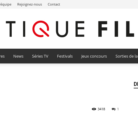
l’équipe
Rejoignez-nous
Contact
res
News
Séries TV
Festivals
Jeux concours
Sorties de l
Critique
D
Film
3418
1