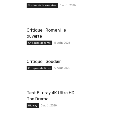
5 août 2026
Sorties de la semaine
Critique : Rome ville
ouverte
5 août 2026
Critiques de films
Critique : Soudain
5 août 2026
Critiques de films
Test Blu-ray 4K Ultra HD :
The Drama
5 août 2026
Blu-ray