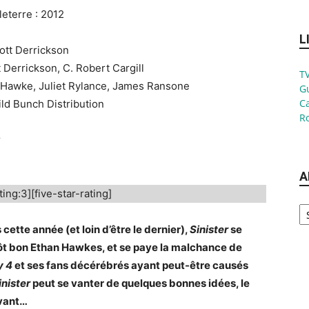
leterre : 2012
L
cott Derrickson
t Derrickson, C. Robert Cargill
TV
n Hawke, Juliet Rylance, James Ransone
G
Ca
ild Bunch Distribution
Ro
r
A
ting:3][five-star-rating]
Ar
 cette année (et loin d’être le dernier),
Sinister
se
utôt bon Ethan Hawkes, et se paye la malchance de
y 4
et ses fans décérébrés ayant peut-être causés
inister
peut se vanter de quelques bonnes idées, le
evant…