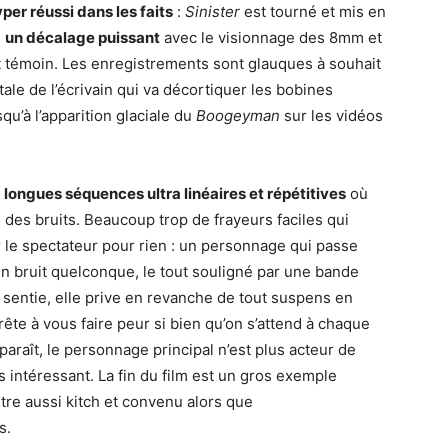
per réussi dans les faits
:
Sinister
est tourné et mis en
e
un décalage puissant
avec le visionnage des 8mm et
t témoin. Les enregistrements sont glauques à souhait
ale de l’écrivain qui va décortiquer les bobines
squ’à l’apparition glaciale du
Boogeyman
sur les vidéos
e
longues séquences ultra linéaires et répétitives
où
é des bruits. Beaucoup trop de frayeurs faciles qui
 le spectateur pour rien : un personnage qui passe
 bruit quelconque, le tout souligné par une bande
n sentie, elle prive en revanche de tout suspens en
rête à vous faire peur si bien qu’on s’attend à chaque
araît, le personnage principal n’est plus acteur de
s intéressant. La fin du film est un gros exemple
tre aussi kitch et convenu alors que
s.