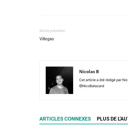
Article précédent
Villegas
Nicolas B
Cet article a été rédigé par Ni
@NicoBalazard
ARTICLES CONNEXES
PLUS DE L'A