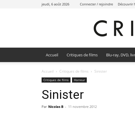
jeudi, 6 août 2026
Connecter / rejoindre
Découvrir 
Accueil
Critiques de films
Blu-ray, DVD, liv
Accueil
Critiques de films
Sinister
Critiques de films
Horreur
Sinister
Par
Nicolas B
-
11 novembre 2012