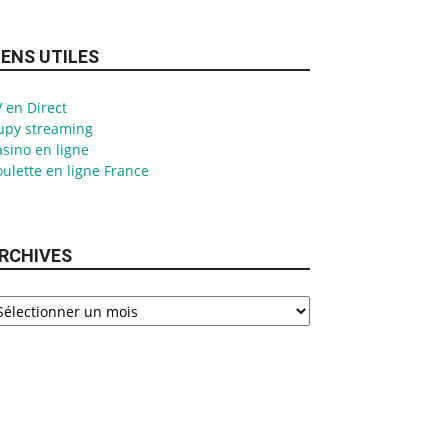
IENS UTILES
 en Direct
upy streaming
sino en ligne
ulette en ligne France
RCHIVES
chives