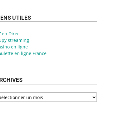
IENS UTILES
 en Direct
upy streaming
sino en ligne
ulette en ligne France
RCHIVES
chives