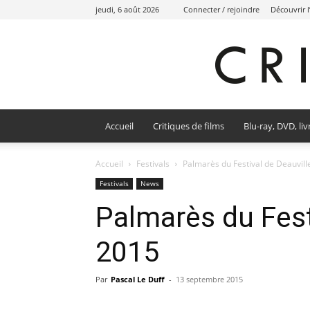
jeudi, 6 août 2026
Connecter / rejoindre
Découvrir 
Accueil
Critiques de films
Blu-ray, DVD, liv
Accueil
Festivals
Palmarès du Festival de Deauvill
Festivals
News
Palmarès du Fest
2015
Par
Pascal Le Duff
-
13 septembre 2015