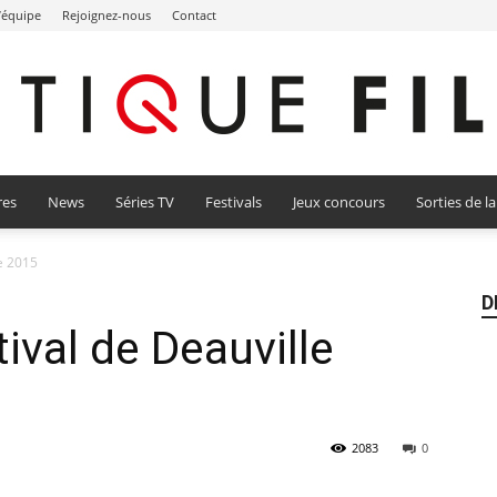
l’équipe
Rejoignez-nous
Contact
res
News
Séries TV
Festivals
Jeux concours
Sorties de l
Critique
e 2015
D
ival de Deauville
Film
2083
0