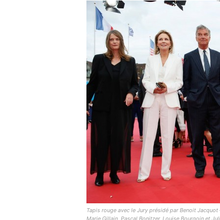
Tapis rouge avec le Jury présidé par Benoit Jacquot 
Marie Gillain, Pascal Bonitzer, Louise Bourgoin et Jul