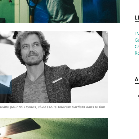
L
TV
G
Ca
Ro
A
Ar
uville pour
99 Homes
, ci-dessous Andrew Garfield dans le film