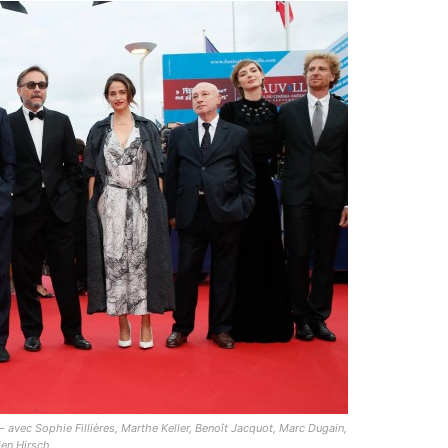
– avec Sophie Fillières, Marthe Keller, Benoît Jacquot, Marc Dugain,
ien Hirsch