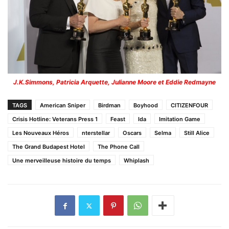
J.K.Simmons, Patricia Arquette, Julianne Moore et Eddie Redmayne
TAGS
American Sniper
Birdman
Boyhood
CITIZENFOUR
Crisis Hotline: Veterans Press 1
Feast
Ida
Imitation Game
Les Nouveaux Héros
nterstellar
Oscars
Selma
Still Alice
The Grand Budapest Hotel
The Phone Call
Une merveilleuse histoire du temps
Whiplash