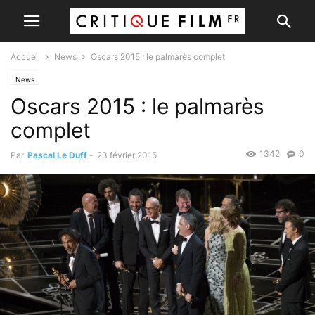
Accueil
News
Oscars 2015 : le palmarès complet
News
Oscars 2015 : le palmarès
complet
1342
0
Par
Pascal Le Duff
-
23 février 2015