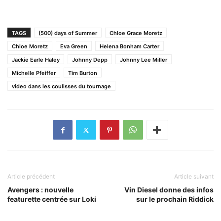
TAGS
(500) days of Summer
Chloe Grace Moretz
Chloe Moretz
Eva Green
Helena Bonham Carter
Jackie Earle Haley
Johnny Depp
Johnny Lee Miller
Michelle Pfeiffer
Tim Burton
video dans les coulisses du tournage
Article précédent
Article suivant
Avengers : nouvelle
Vin Diesel donne des infos
featurette centrée sur Loki
sur le prochain Riddick