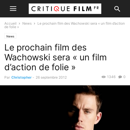
Accueil
News
Le prochain film des Wachowski sera « un film d’action
de folie »
News
Le prochain film des
Wachowski sera « un film
d’action de folie »
1346
0
Par
Christopher
-
26 septembre 2012