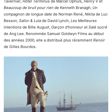
Tavernier,
Hôtel Terminus
de Marcel Ophüls,
Henry V
et
Beaucoup de bruit pour rien
de Kenneth Branagh,
Un
compagnon de longue date
de Norman René,
Nikita
de Luc
Besson,
Sailor & Lula
de David Lynch,
Les Meilleures
intentions
de Bille August,
Garçon d’honneur
et
Salé sucré
de Ang Lee. Renommée Samuel Goldwyn Films au début
des années 2000, elle a distribué plus récemment
Renoir
de Gilles Bourdos.