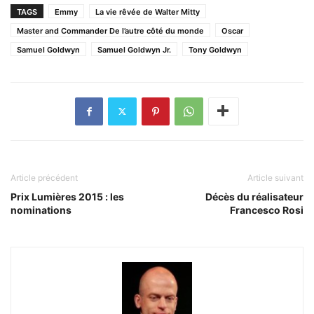
TAGS
Emmy
La vie rêvée de Walter Mitty
Master and Commander De l’autre côté du monde
Oscar
Samuel Goldwyn
Samuel Goldwyn Jr.
Tony Goldwyn
Article précédent
Article suivant
Prix Lumières 2015‏ : les
Décès du réalisateur
nominations
Francesco Rosi