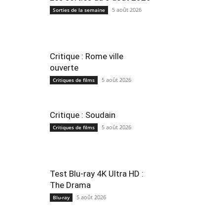
5 août 2026
Sorties de la semaine
Critique : Rome ville
ouverte
5 août 2026
Critiques de films
Critique : Soudain
5 août 2026
Critiques de films
Test Blu-ray 4K Ultra HD :
The Drama
5 août 2026
Blu-ray