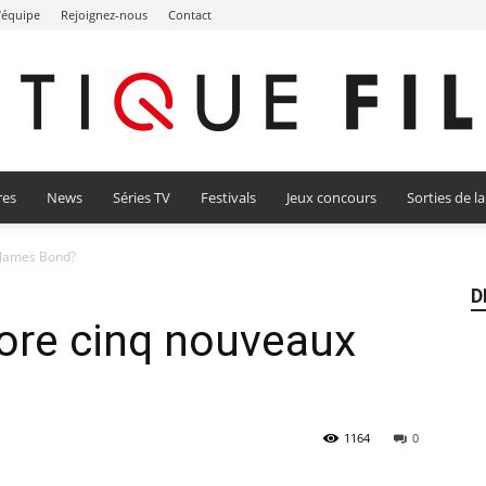
l’équipe
Rejoignez-nous
Contact
res
News
Séries TV
Festivals
Jeux concours
Sorties de l
Critique
 James Bond?
D
core cinq nouveaux
Film
1164
0