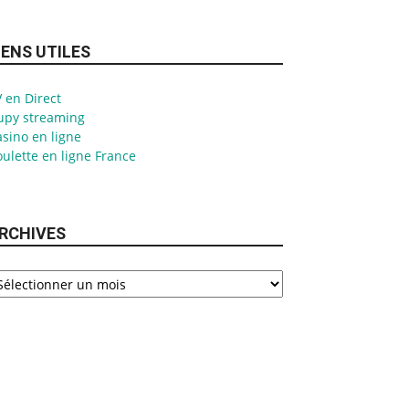
IENS UTILES
 en Direct
upy streaming
sino en ligne
ulette en ligne France
RCHIVES
chives