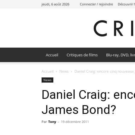
jeudi, 6 août 2026
Connecter / rejoindre
Découvrir 
Accueil
Critiques de films
Blu-ray, DVD, liv
Accueil
News
Daniel Craig: encore cinq nouveaux
News
Daniel Craig: en
James Bond?
Par
Tony
-
19 décembre 2011