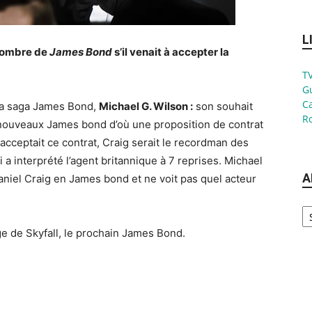
L
 nombre de
James Bond
s’il venait à accepter la
TV
G
Ca
 la saga James Bond,
Michael G. Wilson :
son souhait
Ro
 nouveaux James bond d’où une proposition de contrat
l acceptait ce contrat, Craig serait le recordman des
a interprété l’agent britannique à 7 reprises. Michael
A
Daniel Craig en James bond et ne voit pas quel acteur
Ar
ge de Skyfall, le prochain James Bond.