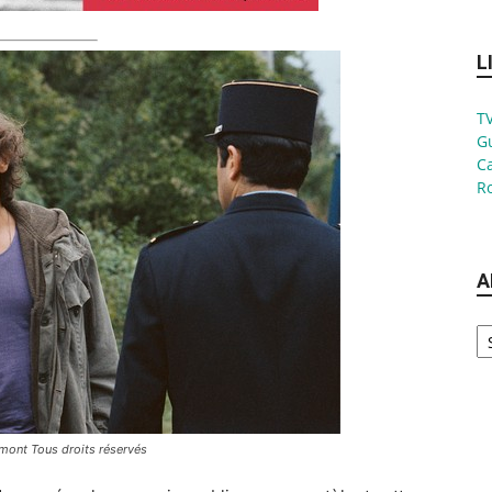
L
TV
G
Ca
Ro
A
Ar
mont Tous droits réservés