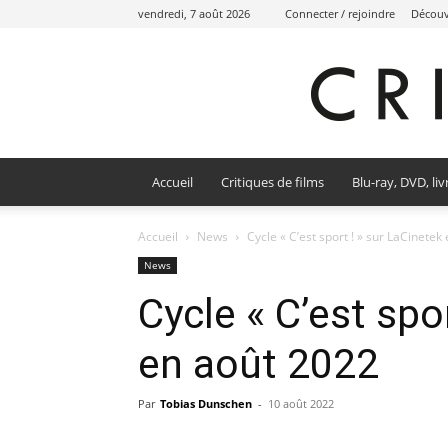
vendredi, 7 août 2026
Connecter / rejoindre
Découvr
Accueil
Critiques de films
Blu-ray, DVD, liv
Accueil
News
Cycle « C’est sport ! » sur LaCinetek
News
Cycle « C’est spo
en août 2022
Par
Tobias Dunschen
-
10 août 2022