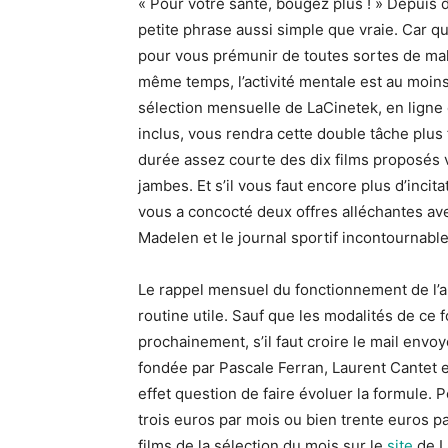
« Pour votre santé, bougez plus ! » Depuis 
petite phrase aussi simple que vraie. Car qu
pour vous prémunir de toutes sortes de mal
même temps, l’activité mentale est au moins
sélection mensuelle de LaCinetek, en ligne
inclus, vous rendra cette double tâche plus fa
durée assez courte des dix films proposés 
jambes. Et s’il vous faut encore plus d’incit
vous a concocté deux offres alléchantes ave
Madelen et le journal sportif incontournable
Le rappel mensuel du fonctionnement de l’a
routine utile. Sauf que les modalités de ce 
prochainement, s’il faut croire le mail envo
fondée par Pascale Ferran, Laurent Cantet et
effet question de faire évoluer la formule. P
trois euros par mois ou bien trente euros par
films de la sélection du mois sur le
site
de L