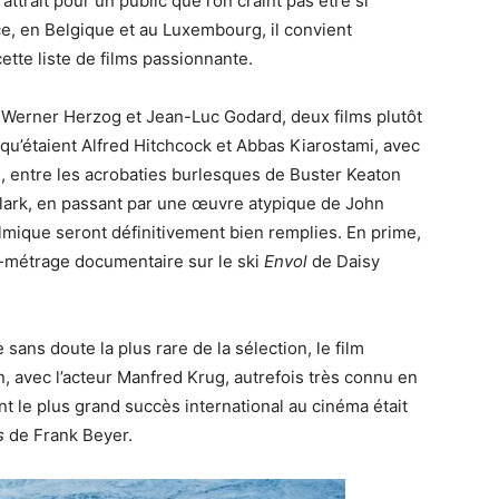
attrait pour un public que l’on craint pas être si
, en Belgique et au Luxembourg, il convient
tte liste de films passionnante.
 Werner Herzog et Jean-Luc Godard, deux films plutôt
qu’étaient Alfred Hitchcock et Abbas Kiarostami, avec
n, entre les acrobaties burlesques de Buster Keaton
 Clark, en passant par une œuvre atypique de John
ilmique seront définitivement bien remplies. En prime,
t-métrage documentaire sur le ski
Envol
de Daisy
le sans doute la plus rare de la sélection, le film
, avec l’acteur Manfred Krug, autrefois très connu en
nt le plus grand succès international au cinéma était
s
de Frank Beyer.