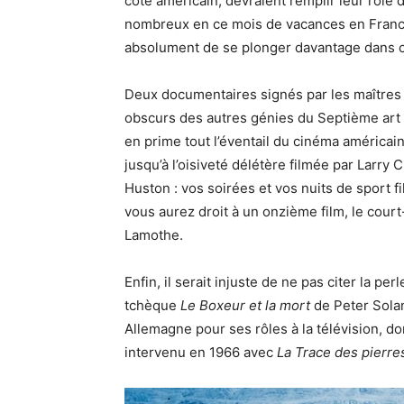
côté américain, devraient remplir leur rôle d’
nombreux en ce mois de vacances en France
absolument de se plonger davantage dans ce
Deux documentaires signés par les maîtres
obscurs des autres génies du Septième art 
en prime tout l’éventail du cinéma américai
jusqu’à l’oisiveté délétère filmée par Larry
Huston : vos soirées et vos nuits de sport f
vous aurez droit à un onzième film, le cour
Lamothe.
Enfin, il serait injuste de ne pas citer la per
tchèque
Le Boxeur et la mort
de Peter Solan
Allemagne pour ses rôles à la télévision, do
intervenu en 1966 avec
La Trace des pierre