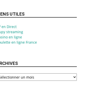
IENS UTILES
 en Direct
upy streaming
sino en ligne
ulette en ligne France
RCHIVES
chives