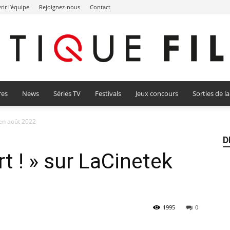
ir l’équipe
Rejoignez-nous
Contact
res
News
Séries TV
Festivals
Jeux concours
Sorties de l
Critique
 en août 2022
D
rt ! » sur LaCinetek
Film
1995
0