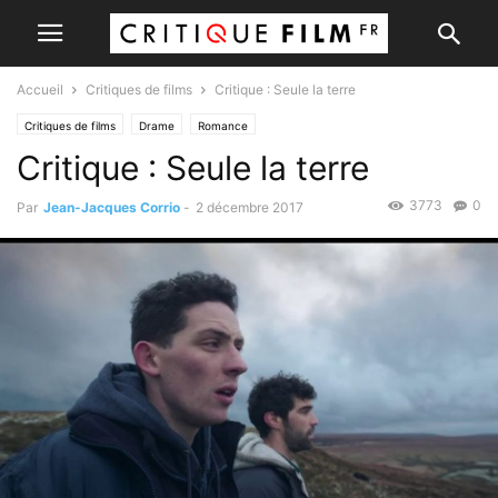
Accueil
Critiques de films
Critique : Seule la terre
Critiques de films
Drame
Romance
Critique : Seule la terre
3773
0
Par
Jean-Jacques Corrio
-
2 décembre 2017