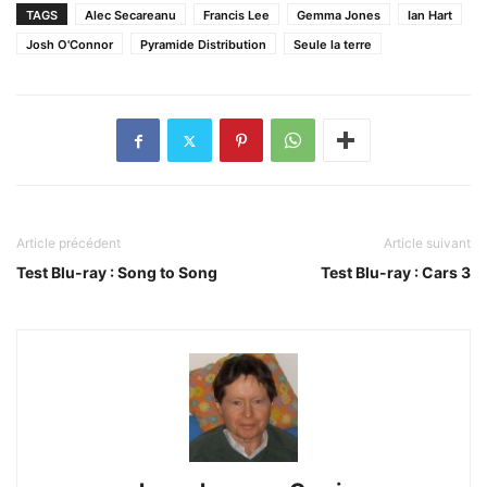
TAGS
Alec Secareanu
Francis Lee
Gemma Jones
Ian Hart
Josh O'Connor
Pyramide Distribution
Seule la terre
Article précédent
Article suivant
Test Blu-ray : Song to Song
Test Blu-ray : Cars 3